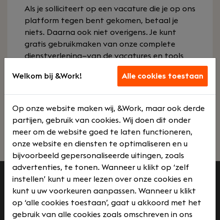
Als je solliciteert op een vacature die je op ons
platform tegen bent gekomen, betaal je
niets. Daarna ook niet overigens. Je kunt
gratis gebruikmaken van onze complete
dienstverlening—van de vacatures en tools
op onze website, tot de mogelijkheden van je
Welkom bij &Work!
Alle cookies toestaan
persoonlijke &Work-account en carrièreadvies
op maat.
Op onze website maken wij, &Work, maar ook derde
Upload uw cv
Persoonlijkheidstest
partijen, gebruik van cookies. Wij doen dit onder
meer om de website goed te laten functioneren,
onze website en diensten te optimaliseren en u
bijvoorbeeld gepersonaliseerde uitingen, zoals
advertenties, te tonen. Wanneer u klikt op ‘zelf
instellen’ kunt u meer lezen over onze cookies en
kunt u uw voorkeuren aanpassen. Wanneer u klikt
Werkzoekenden
op ‘alle cookies toestaan’, gaat u akkoord met het
gebruik van alle cookies zoals omschreven in ons