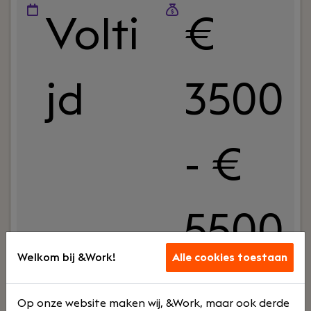
Volti
€
jd
3500
- €
5500
Welkom bij &Work!
Alle cookies toestaan
Uw rol:
Wil jij je technische nieuwsgierigheid en
gevoel voor automatisering inzetten om
Op onze website maken wij, &Work, maar ook derde