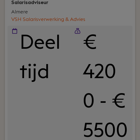
jouw expertise verder uit te bouwen en speelt een
Salarisadviseur
zichtbare rol richting cliënten en
Almere
netwerkpartners.
VSH Salarisverwerking & Advies
Deel
€
tijd
420
0 - €
5500