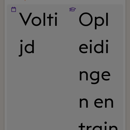
Volti
Opl
jd
eidi
nge
n en
train