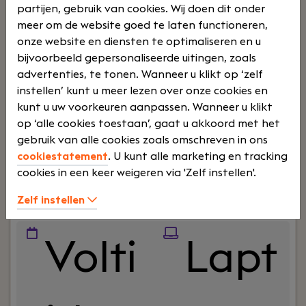
processen slimmer, makkelijker en beter te
partijen, gebruik van cookies. Wij doen dit onder
maken? Krijg je energie van puzzelen in AFAS, het
meer om de website goed te laten functioneren,
bouwen van workflows en het helpen van
onze website en diensten te optimaliseren en u
collega’s bij digitale verbeteringen? Dan is de rol
bijvoorbeeld gepersonaliseerde uitingen, zoals
van Applicatiebeheerder AFAS bij SBI precies wat
advertenties, te tonen. Wanneer u klikt op ‘zelf
bij jou past. Als Applicatiebeheerder AFAS speel je
instellen’ kunt u meer lezen over onze cookies en
een cruciale rol in het ondersteunen, optimaliseren
kunt u uw voorkeuren aanpassen. Wanneer u klikt
Lees verder>
en verder professionaliseren van onze systemen
op ‘alle cookies toestaan’, gaat u akkoord met het
en processen. Je werkt in een mensgerichte
gebruik van alle cookies zoals omschreven in ons
organisatie waar jouw expertise écht impact
cookiestatement
. U kunt alle marketing en tracking
maakt. Je krijgt veel ruimte voor eigen initiatief,
Advocaat Financieel Recht
cookies in een keer weigeren via 'Zelf instellen'.
ontwikkeling en verbetering.
Amsterdam
Zelf instellen
Hart advocaten
Volti
Lapt