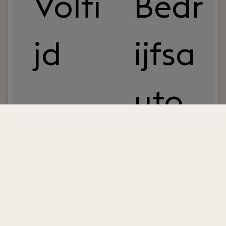
Volti
Bedr
jd
ijfsa
uto
Uw rol:
Ben jij een ervaren technisch specialist
binnen de liftbranche en haal je energie uit het
oplossen van complexe storingen én het
begeleiden van collega's? Dan is deze functie bij
VeboLift iets voor jou. Als Technisch Specialist ben
jij dé expert binnen onze organisatie op het
gebied van storingsdiagnose, technische
ondersteuning en kennisontwikkeling. Je werkt