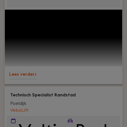
Uw rol:
Als Salarisadviseur ben jij dé specialist die
niet alleen de salarisverwerking vlekkeloos
uitvoert, maar ook klanten adviseert en
ondersteunt bij complexe vraagstukken. Je
combineert jouw operationele kennis met
adviesvaardigheden om onze klanten volledig te
ontzorgen en denkt actief mee over de verdere
ontwikkeling van ons bedrijf.
Lees verder>
Technisch Specialist Randstad
Poeldijk
VeboLift