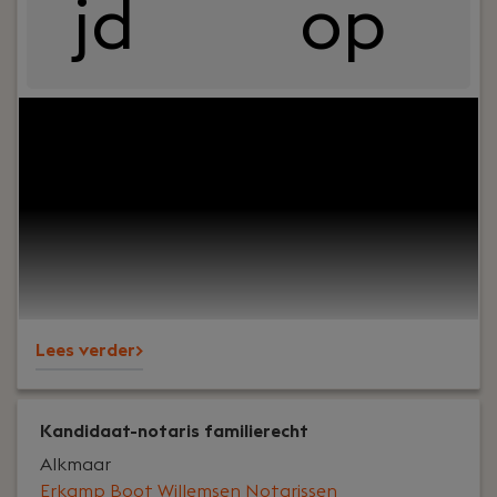
jd
op
Uw rol:
Als advocaat financieel recht werk je, in
samenwerking met een partner, aan
uiteenlopende dossiers binnen de specialisaties
van het kantoor. Je adviseert en procedeert over
zorgplichtvraagstukken, toezichtstrajecten en
compliancegerelateerde kwesties, vaak in
samenhang met civielrechtelijke geschillen.
Lees verder>
Kandidaat-notaris familierecht
Alkmaar
Erkamp Boot Willemsen Notarissen