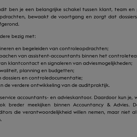
udit ben je een belangrijke schakel tussen klant, team en
pdrachten, bewaakt de voortgang en zorgt dat dossiers 
fgerond.
ndere bezig met:
ineren en begeleiden van controleopdrachten;
oachen van assistent-accountants binnen het controlete
n klantcontact en signaleren van adviesmogelijkheden;
aliteit, planning en budgetten;
 dossiers en controledocumentatie;
de verdere ontwikkeling van de auditpraktijk.
l-service accountants- en advieskantoor. Daardoor kun je, 
 ook breder meekijken binnen Accountancy & Advies. 
ditors die verantwoordelijkheid willen nemen, maar niet al
.