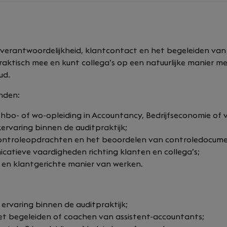
n verantwoordelijkheid, klantcontact en het begeleiden van 
raktisch mee en kunt collega’s op een natuurlijke manier m
ud.
inden:
hbo- of wo-opleiding in Accountancy, Bedrijfseconomie of v
ervaring binnen de auditpraktijk;
ontroleopdrachten en het beoordelen van controledocume
catieve vaardigheden richting klanten en collega’s;
 en klantgerichte manier van werken.
 ervaring binnen de auditpraktijk;
et begeleiden of coachen van assistent-accountants;