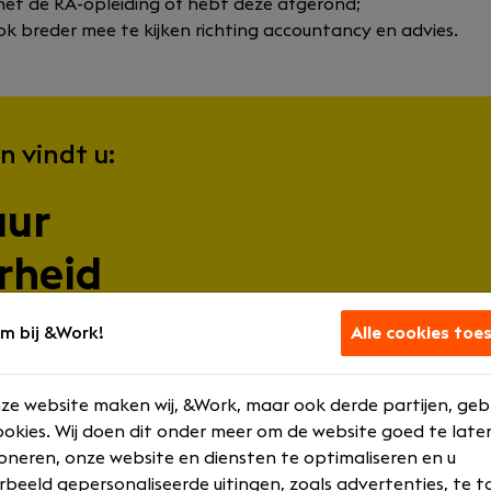
met de RA-opleiding of hebt deze afgerond;
ok breder mee te kijken richting accountancy en advies.
n vindt u:
uur
rheid
standigheid
m bij &Work!
Alle cookies toe
ze website maken wij, &Work, maar ook derde partijen, geb
okies. Wij doen dit onder meer om de website goed te late
oneren, onze website en diensten te optimaliseren en u
n
rbeeld gepersonaliseerde uitingen, zoals advertenties, te t