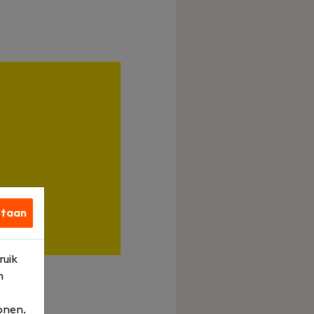
staan
ruik
n
onen.