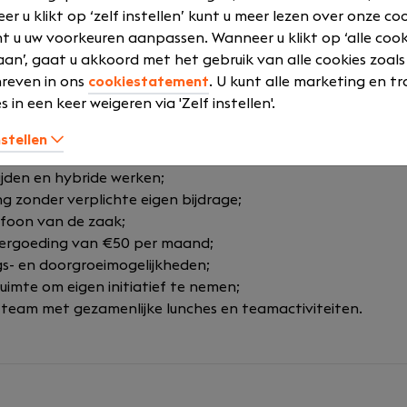
een groeiend accountants- en advieskantoor waar kwalitei
r u klikt op ‘zelf instellen’ kunt u meer lezen over onze co
ikkeling samenkomen. Je krijgt veel verantwoordelijkheid, 
t u uw voorkeuren aanpassen. Wanneer u klikt op ‘alle cook
iding, feedback en samenwerking zijn onderdeel van de man
an’, gaat u akkoord met het gebruik van alle cookies zoals
reven in ons
cookiestatement
. U kunt alle marketing en tr
sen €4.250 en €5.250, afhankelijk van ervaring;
s in een keer weigeren via 'Zelf instellen'.
jke bonus- en winstdelingsregeling;
budget van €975 bruto per maand, desgewenst uit te keren a
nstellen
rgoeding van €0,23 per kilometer voor zakelijke reizen;
ijden en hybride werken;
g zonder verplichte eigen bijdrage;
foon van de zaak;
ergoeding van €50 per maand;
gs- en doorgroeimogelijkheden;
uimte om eigen initiatief te nemen;
team met gezamenlijke lunches en teamactiviteiten.