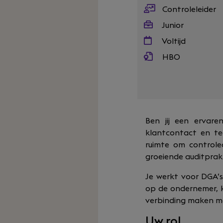
Controleleider
Junior
Voltijd
HBO
Ben jij een ervare
klantcontact en tea
ruimte om controle
groeiende auditprakt
Je werkt voor DGA’s
op de ondernemer, ki
verbinding maken m
Uw rol