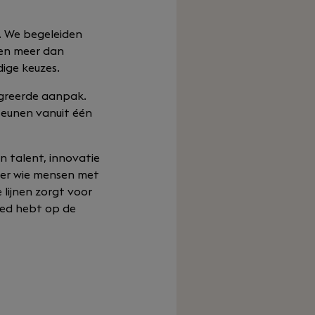
. We begeleiden
ten meer dan
ige keuzes.
egreerde aanpak.
teunen vanuit één
n talent, innovatie
der wie mensen met
lijnen zorgt voor
oed hebt op de