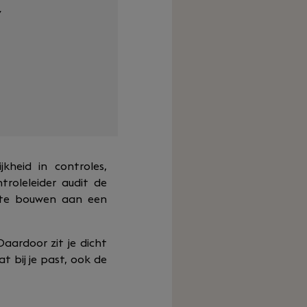
y
kheid in controles,
troleleider audit de
e te bouwen aan een
aardoor zit je dicht
t bij je past, ook de