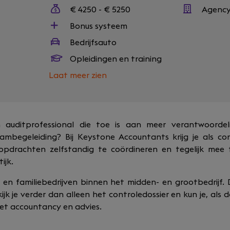
€ 4250 - € 5250
Agenc
Bonus systeem
Bedrijfsauto
Opleidingen en training
Laat meer zien
n auditprofessional die toe is aan meer verantwoordelij
mbegeleiding? Bij Keystone Accountants krijg je als con
opdrachten zelfstandig te coördineren en tegelijk me
ijk.
 en familiebedrijven binnen het midden- en grootbedrijf. D
jk je verder dan alleen het controledossier en kun je, als da
et accountancy en advies.