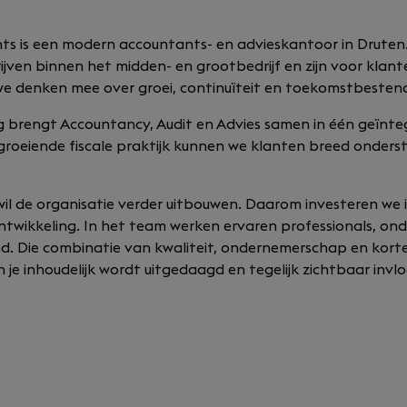
s is een modern accountants- en advieskantoor in Druten
ijven binnen het midden- en grootbedrijf en zijn voor klan
we denken mee over groei, continuïteit en toekomstbestend
g brengt Accountancy, Audit en Advies samen in één geïnt
roeiende fiscale praktijk kunnen we klanten breed onders
il de organisatie verder uitbouwen. Daarom investeren we i
ontwikkeling. In het team werken ervaren professionals, on
d. Die combinatie van kwaliteit, ondernemerschap en korte 
je inhoudelijk wordt uitgedaagd en tegelijk zichtbaar invl