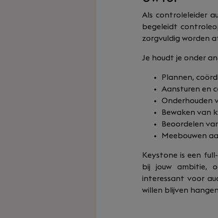
Als controleleider a
begeleidt controleo
zorgvuldig worden a
Je houdt je onder a
Plannen, coörd
Aansturen en c
Onderhouden va
Bewaken van kw
Beoordelen van
Meebouwen aan 
Keystone is een ful
bij jouw ambitie,
interessant voor au
willen blijven hangen