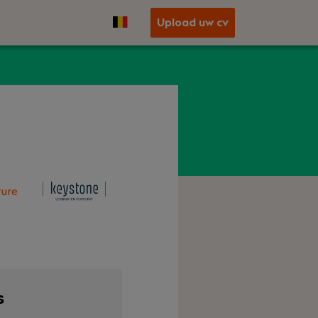
Upload uw cv
ure
s