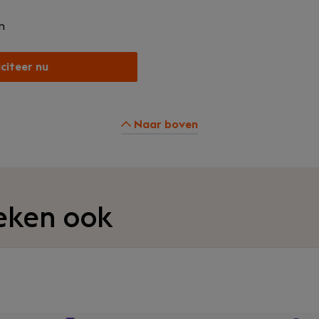
n
iciteer nu
Naar boven
eken ook