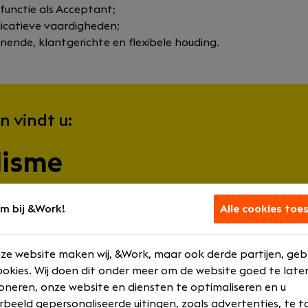
 functie als Acceptant;
catieve vaardigheden;
nende, klantgerichte en flexibele houding.
n vindt u:
lisme
pgang
m bij &Work!
Alle cookies toe
oed
ze website maken wij, &Work, maar ook derde partijen, geb
ale contacten
okies. Wij doen dit onder meer om de website goed te late
oneren, onze website en diensten te optimaliseren en u
rbeeld gepersonaliseerde uitingen, zoals advertenties, te t