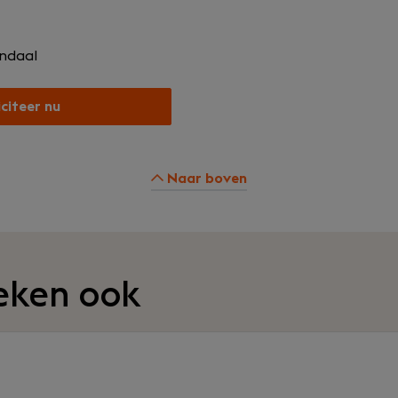
ndaal
iciteer nu
Naar boven
eken ook