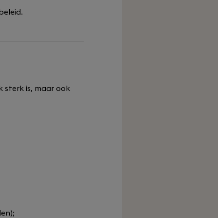
beleid.
 sterk is, maar ook
en);