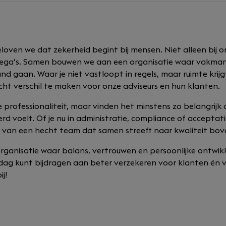
eloven we dat zekerheid begint bij mensen. Niet alleen bij 
collega’s. Samen bouwen we aan een organisatie waar vakm
and gaan. Waar je niet vastloopt in regels, maar ruimte krij
cht verschil te maken voor onze adviseurs en hun klanten.
e professionaliteit, maar vinden het minstens zo belangrijk 
d voelt. Of je nu in administratie, compliance of acceptati
l van een hecht team dat samen streeft naar kwaliteit bov
n organisatie waar balans, vertrouwen en persoonlijke ontwik
dag kunt bijdragen aan beter verzekeren voor klanten én v
j!