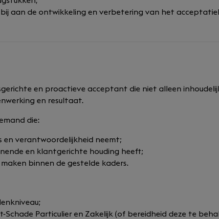
agstukken;
 bij aan de ontwikkeling en verbetering van het acceptatie
richte en proactieve acceptant die niet alleen inhoudelijk
nwerking en resultaat.
 iemand die:
s en verantwoordelijkheid neemt;
enende en klantgerichte houding heeft;
e maken binnen de gestelde kaders.
denkniveau;
Schade Particulier en Zakelijk (of bereidheid deze te behal