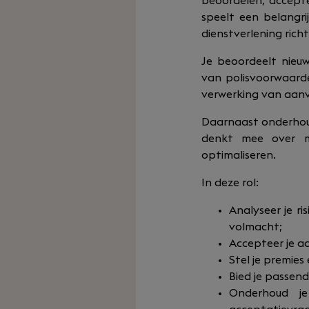
beoordelen, accepte
speelt een belangri
dienstverlening rich
Je beoordeelt nieu
van polisvoorwaarden
verwerking van aanv
Daarnaast onderhoud
denkt mee over m
optimaliseren.
In deze rol:
Analyseer je r
volmacht;
Accepteer je a
Stel je premies
Bied je passen
Onderhoud je