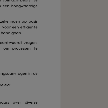
 volmachtbedrijf. Je
aan een hoogwaardige
zekeringen op basis
t voor een efficiënte
n hand gaan.
 beantwoordt vragen,
n om processen te
ringsaanvragen in de
eleid;
aars over diverse