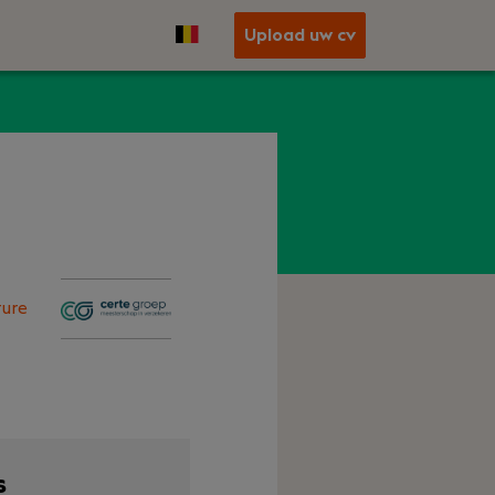
Upload uw cv
ure
s