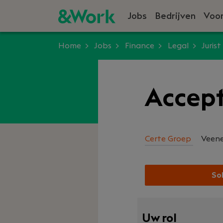
Jobs
Bedrijven
Voor
Home
Jobs
Finance
Legal
Jurist
Accep
Certe Groep
Veen
Sol
Uw rol