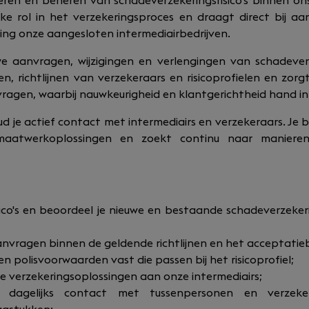
ren en beheren van schadeverzekeringsrisico's binnen ons
jke rol in het verzekeringsproces en draagt direct bij 
ting onze aangesloten intermediairbedrijven.
we aanvragen, wijzigingen en verlengingen van schadever
, richtlijnen van verzekeraars en risicoprofielen en zorg
ragen, waarbij nauwkeurigheid en klantgerichtheid hand i
 je actief contact met intermediairs en verzekeraars. Je
aatwerkoplossingen en zoekt continu naar maniere
isico's en beoordeel je nieuwe en bestaande schadeverzeke
anvragen binnen de geldende richtlijnen en het acceptatieb
 en polisvoorwaarden vast die passen bij het risicoprofiel;
de verzekeringsoplossingen aan onze intermediairs;
 dagelijks contact met tussenpersonen en verzeker