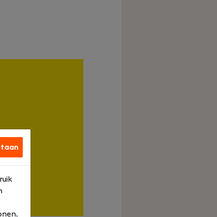
staan
ruik
n
onen.