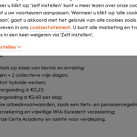
r u klikt op ‘zelf instellen’ kunt u meer lezen over onze co
t u uw voorkeuren aanpassen. Wanneer u klikt op ‘alle cook
n
an’, gaat u akkoord met het gebruik van alle cookies zoals
reven in ons
cookiestatement
. U kunt alle marketing en tr
ijg je een rol met inhoud, vrijheid en groeikansen. We begeleid
s in een keer weigeren via 'Zelf instellen'.
en je leerpad af op jouw manier van leren, en waarderen m
d nemen.
nstellen
e:
aris op basis van kennis en ervaring;
n + 2 collectieve vrije dagen;
tot hybride werken;
vergoeding á €0,23;
ergoeding á €2,40 per dag;
re arbeidsvoorwaarden, zoals een fiets- en pensioenregelin
zekering en vrijwillige WIA-Excedent verzekering;
ze Certe Academy en ruimte voor verdieping.