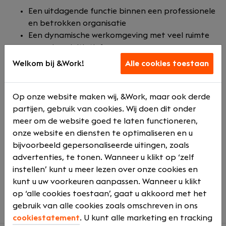
Een uitdagende functie binnen een professionele
en betrokken organisatie
Een dynamische werkomgeving met veel ruimte
voor eigen initiatief
Mogelijkheden voor professionele en persoonlijke
Welkom bij &Work!
Alle cookies toestaan
ontwikkeling
Opleidingen en trainingen om jezelf verder te
specialiseren
Op onze website maken wij, &Work, maar ook derde
Een marktconform salaris passend bij jouw kennis
partijen, gebruik van cookies. Wij doen dit onder
en ervaring
meer om de website goed te laten functioneren,
Een collegiale werksfeer waarin samenwerking
onze website en diensten te optimaliseren en u
centraal staat
bijvoorbeeld gepersonaliseerde uitingen, zoals
Een betrokken team met korte lijnen en veel
advertenties, te tonen. Wanneer u klikt op ‘zelf
kennis in huis
instellen’ kunt u meer lezen over onze cookies en
Een mooie kans om impact te maken binnen de
kunt u uw voorkeuren aanpassen. Wanneer u klikt
agrarische sector
op ‘alle cookies toestaan’, gaat u akkoord met het
gebruik van alle cookies zoals omschreven in ons
cookiestatement
. U kunt alle marketing en tracking