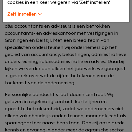
cookies in een keer weigeren via 'Zelf instellen'.
Zelf instellen
Over ons
d&u accountants en adviseurs is een betrokken
accountants- en advieskantoor met vestigingen in
Groningen en Delfzijl. Met een breed team van
specialisten ondersteunen wij ondernemers op het
gebied van accountancy, belastingen, administratieve
ondersteuning, salarisadministratie en advies. Daarbij
kijken we verder dan alleen het jaarwerk: we gaan juist
in gesprek over wat de cijfers betekenen voor de
toekomst van de onderneming.
Persoonlijke aandacht staat daarin centraal. Wij
geloven in regelmatig contact, korte lijnen en
oprechte betrokkenheid, zodat we ondernemers niet
alleen vakinhoudelijk ondersteunen, maar ook echt als
sparringpartner naast hen staan. Dankzij onze brede
kennis en ervaring in onder meer de agrarische sector,