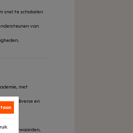
om snel te schakelen
 ondersteunen van
digheden.
academie, met
binnen diverse en
staan
ruik
rbeidsvoorwaarden,