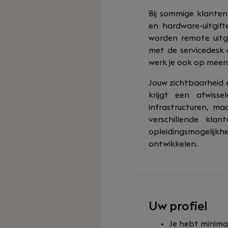
Bij sommige klanten
en hardware-uitgift
worden remote uitg
met de servicedesk 
werk je ook op meerde
Jouw zichtbaarheid 
krijgt een afwiss
infrastructuren, m
verschillende klan
opleidingsmogelij
ontwikkelen.
Uw profiel
Je hebt minimaa