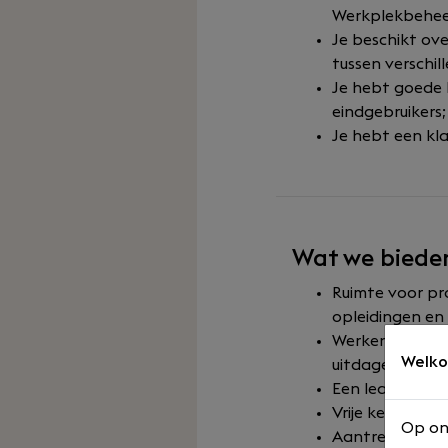
Werkplekbehee
Je beschikt ove
tussen verschi
Je hebt goede 
eindgebruikers;
Je hebt een kl
Wat we biede
Ruimte voor pr
opleidingen en 
Werken met de 
Welko
uitdagende pro
Een leaseauto 
Vrije keuze in 
Op on
Aantrekkelijk 