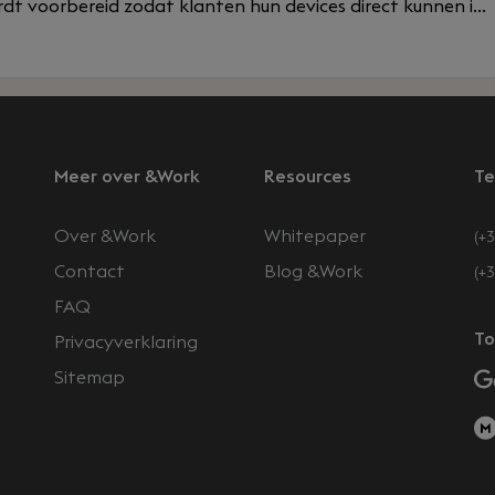
dt voorbereid zodat klanten hun devices direct kunnen i...
Meer over &Work
Resources
Te
Over &Work
Whitepaper
(+3
Contact
Blog &Work
(+
FAQ
n
To
Privacyverklaring
Sitemap