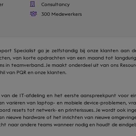
er
Consultancy
300 Medewerkers
pport Specialist ga je zelfstandig bij onze klanten aan d
ecten, van korte opdrachten van een maand tot langdurig
soms in teamverband. Je maakt onderdeel uit van ons Resour
chil van PQR en onze klanten
.
 van de IT-afdeling en het eerste aanspreekpunt voor ei
an variëren van laptop- en mobiele device-problemen, vra
rd resets tot netwerk- en printerissues. Je wordt ook ing
 van nieuwe hardware of het inrichten van nieuwe omgevinge
cht naar andere teams wanneer nodig en houdt de eindge