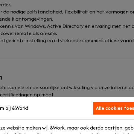
rder.
r de nodige zelfstandigheid, flexibiliteit en het vermogen 
llende klantomgevingen.
kennis van Windows, Active Directory en ervaring met het
 zowel remote als on-site.
antgerichte instelling en uitstekende communicatieve vaar
n
ofessionele en persoonlijke ontwikkeling via onze interne 
certificeringen op maat.
nieuwste technieken, dankzij onze hoge partnerstatussen, 
m bij &Work!
Alle cookies toe
jecten.
of mobiliteitsbudget.
laptop en telefoon (CYO).
ze website maken wij, &Work, maar ook derde partijen, geb
salaris tussen de 2500 en 4000 en uitstekende secundaire a