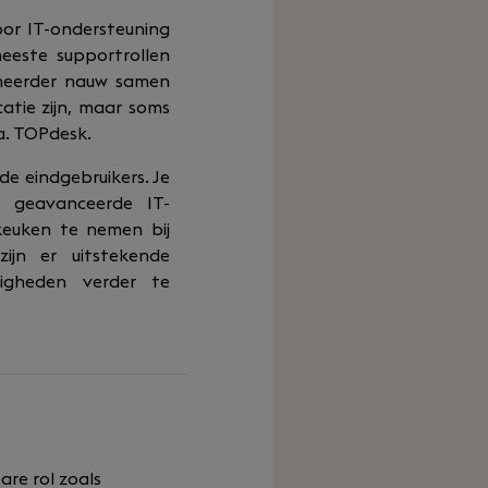
oor IT-ondersteuning
meeste supportrollen
eheerder nauw samen
atie zijn, maar soms
.a. TOPdesk.
e eindgebruikers. Je
n geavanceerde IT-
keuken te nemen bij
zijn er uitstekende
digheden verder te
are rol zoals