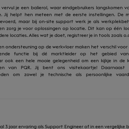
 vervul je een balierol, waar eindgebruikers langskomen v
e. Jij helpt hen meteen met de eerste instellingen. De 
evoerd, maar bij on-site support werk je als werkplekb
en zorg je voor oplossingen op locatie. Dit kan op één loc
re locaties. Alles wat je doet, registreer je in tools zoals o
en ondersteuning op de werkvloer maken het verschil voor d
elende functie bij dé marktleider op het gebied va
aar ook een hele mooie gelegenheid om een kijkje in de 
ten van PQR. Jij bent ons visitekaartje! Daarnaast 
kheden om zowel je technische als persoonlijke vaar
l 3 jaar ervaring als Support Engineer of in een vergelijke b