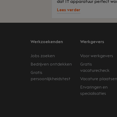
dat IT apparatuur perfect wor
Lees verder
Werkzoekenden
Werkgevers
Jobs zoeken
Voor werkgevers
Bedrijven ontdekken
Gratis
vacaturecheck
Gratis
persoonlijkheidstest
Vacature plaatse
Ervaringen en
specialisaties