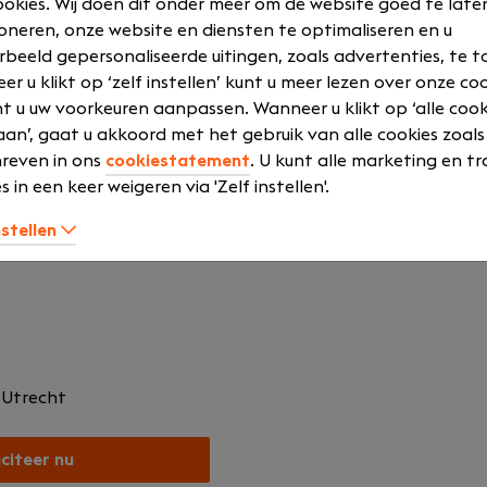
okies. Wij doen dit onder meer om de website goed te late
ioen, onkostenvergoeding en verzekeringen.
oneren, onze website en diensten te optimaliseren en u
tiatief en innovatie binnen een ondernemende cultuur.
rbeeld gepersonaliseerde uitingen, zoals advertenties, te t
rels en teamactiviteiten voor een goede sfeer en verbond
r u klikt op ‘zelf instellen’ kunt u meer lezen over onze co
t u uw voorkeuren aanpassen. Wanneer u klikt op ‘alle cook
an’, gaat u akkoord met het gebruik van alle cookies zoals
reven in ons
cookiestatement
. U kunt alle marketing en tr
s in een keer weigeren via 'Zelf instellen'.
nstellen
ch bezig met slimme, innovatieve IT-oplossingen die rust br
1
Utrecht
iciteer nu