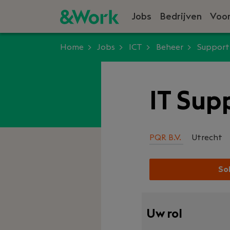
Jobs
Bedrijven
Voor
Home
Jobs
ICT
Beheer
Support
IT Sup
PQR B.V.
Utrecht
Sol
Uw rol