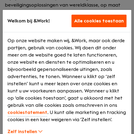
beveiligingsoplossingen van wereldklasse, op maat
gemaakt voor omgevingen met een hoog risico en
situaties die uitzonderlijke aandacht en zorg vereisen.
Welkom bij &Work!
Alle cookies toestaan
Bij ons vind je veiligheid over de hele wereld.
Airport Security
Op onze website maken wij, &Work, maar ook derde
partijen, gebruik van cookies. Wij doen dit onder
We zorgen voor de veiligheid en beveiliging van
meer om de website goed te laten functioneren,
passagiers, hun bezittingen en iedereen die op de
onze website en diensten te optimaliseren en u
luchthaven werkt of er op bezoek is, zodat het een
bijvoorbeeld gepersonaliseerde uitingen, zoals
veilige plek is.
advertenties, te tonen. Wanneer u klikt op ‘zelf
instellen’ kunt u meer lezen over onze cookies en
Airline Security
kunt u uw voorkeuren aanpassen. Wanneer u klikt
We beveiligen vliegtuigen, passagiers, bemanning,
op ‘alle cookies toestaan’, gaat u akkoord met het
catering, bagage en alles wat erin en eruit gaat, zodat
gebruik van alle cookies zoals omschreven in ons
de integriteit van het vliegtuig wordt gegarandeerd
cookiestatement
. U kunt alle marketing en tracking
voor een veilige vlucht.
cookies in een keer weigeren via 'Zelf instellen'.
Cargo Security
Zelf instellen