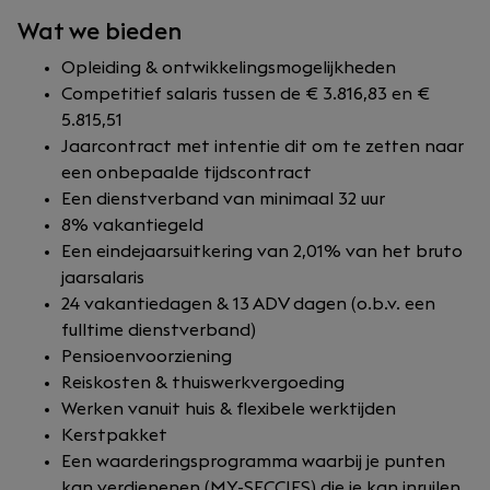
Wat we bieden
Opleiding & ontwikkelingsmogelijkheden
Competitief salaris tussen de € 3.816,83 en €
5.815,51
Jaarcontract met intentie dit om te zetten naar
een onbepaalde tijdscontract
Een dienstverband van minimaal 32 uur
8% vakantiegeld
Een eindejaarsuitkering van 2,01% van het bruto
jaarsalaris
24 vakantiedagen & 13 ADV dagen (o.b.v. een
fulltime dienstverband)
Pensioenvoorziening
Reiskosten & thuiswerkvergoeding
Werken vanuit huis & flexibele werktijden
Kerstpakket
Een waarderingsprogramma waarbij je punten
kan verdienenen (MY-SECCIES) die je kan inruilen