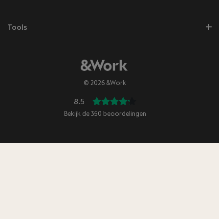
Tools
© 2026 &Work
8.5
Bekijk de
350
beoordelingen