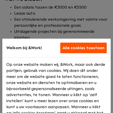
Een salaris tussen de €3000 en €5500
Lease auto
Een stimulerende werkomgeving met ruimte voor
persoonlijke en professionele groei;
Uitdagende projecten bij gerenommeerde
klanten;
Competitief salaris en secundaire
Welkom bij &Work!
Alle cookies toestaan
arbeidsvoorwaarden;
Mogelijkheden voor certificering en continue
bijscholing.
Op onze website maken wij, &Work, maar ook derde
partijen, gebruik van cookies. Wij doen dit onder
meer om de website goed te laten functioneren,
onze website en diensten te optimaliseren en u
bijvoorbeeld gepersonaliseerde uitingen, zoals
Over ons
advertenties, te tonen. Wanneer u klikt op ‘zelf
instellen’ kunt u meer lezen over onze cookies en
4Minds is een dynamisch en snelgroeiend IT-bedrijf dat
kunt u uw voorkeuren aanpassen. Wanneer u klikt
gespecialiseerd is in het leveren van hoogstaande
op ‘alle cookies toestaan’, gaat u akkoord met het