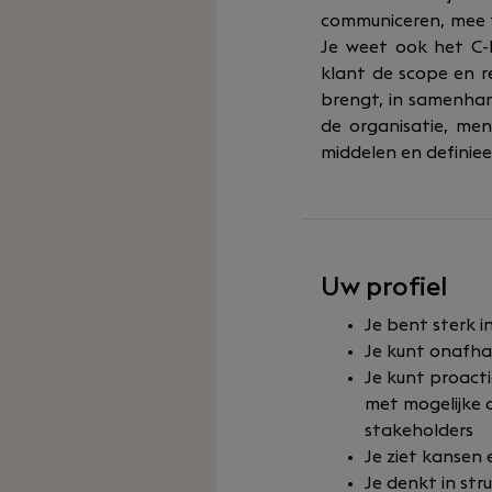
communiceren, mee t
Je weet ook het C-l
klant de scope en r
brengt, in samenhan
de organisatie, men
middelen en definiee
Uw profiel
Je bent sterk 
Je kunt onafhan
Je kunt proact
met mogelijke 
stakeholders
Je ziet kansen
Je denkt in st