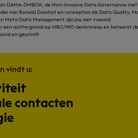
van DAMA-DMBOK, de Non-Invasive Data Governance-met
el van Ronald Damhof en concepten als Data Quality, M
 Meta Data Management zijn jou niet vreemd
ver een achtergrond op HBO/WO denkniveau en beheerst de
oord en geschrift
n vindt u:
iteit
ale contacten
gie