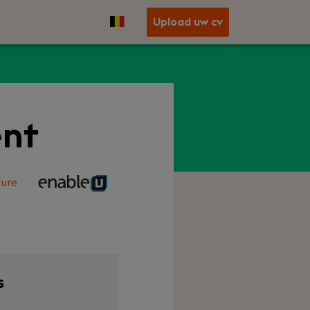
Upload uw cv
nt
ure
s