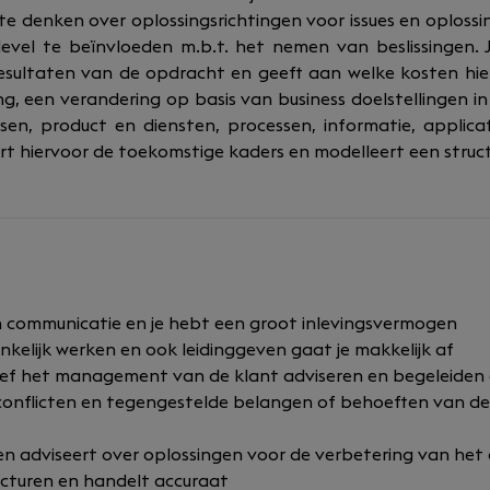
e denken over oplossingsrichtingen voor issues en oplossi
evel te beïnvloeden m.b.t. het nemen van beslissingen. 
esultaten van de opdracht en geeft aan welke kosten hier 
g, een verandering op basis van business doelstellingen i
sen, product en diensten, processen, informatie, applica
rt hiervoor de toekomstige kaders en modelleert een struct
in communicatie en je hebt een groot inlevingsvermogen
kelijk werken en ook leidinggeven gaat je makkelijk af
ief het management van de klant adviseren en begeleiden
conflicten en tegengestelde belangen of behoeften van de 
 en adviseert over oplossingen voor de verbetering van he
ructuren en handelt accuraat