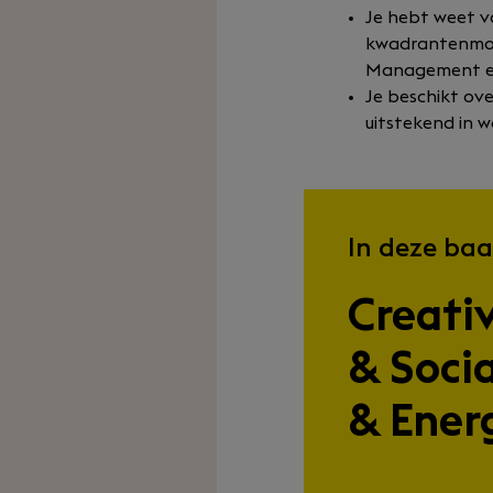
Je hebt weet 
kwadrantenmod
Management en
Je beschikt o
uitstekend in w
In deze baa
Creativ
& Soci
& Ener