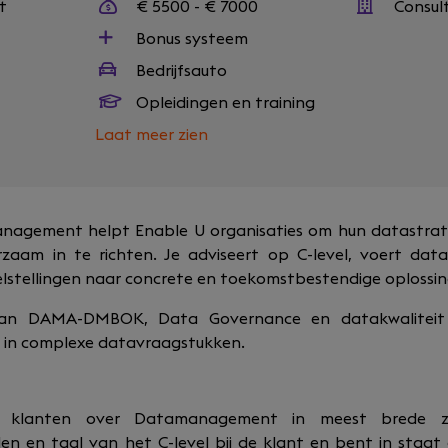
t
€ 5500 - € 7000
Consul
Bonus systeem
Bedrijfsauto
Opleidingen en training
Laat meer zien
anagement helpt Enable U organisaties om hun datastrat
zaam in te richten. Je adviseert op C-level, voert data
elstellingen naar concrete en toekomstbestendige oplossi
an DAMA-DMBOK, Data Governance en datakwaliteit b
ng in complexe datavraagstukken.
e klanten over Datamanagement in meest brede zi
en en taal van het C-level bij de klant en bent in staat