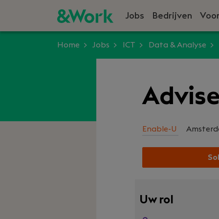
Jobs
Bedrijven
Voor
Home
Jobs
ICT
Data & Analyse
Advis
Enable-U
Amster
Sol
Uw rol