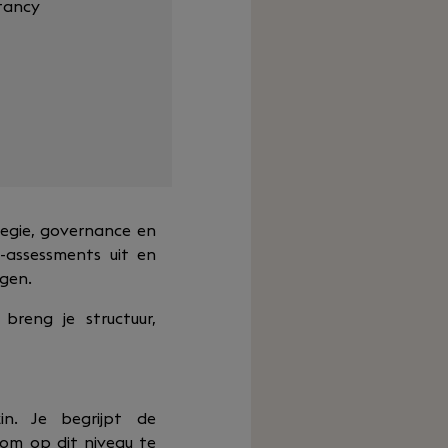
tancy
egie, governance en
-assessments uit en
ngen.
reng je structuur,
n. Je begrijpt de
 om op dit niveau te