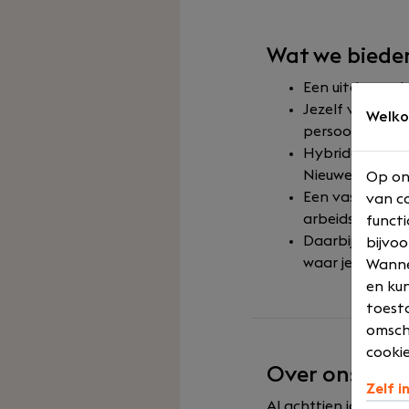
Wat we biede
Een uitdagend
Jezelf verder 
Welko
persoonlijk
Hybride werken:
Nieuwegein en
Op on
Een vast contr
van co
arbeidsvoorwaa
functi
Daarbij krijg j
bijvoo
waar je ook re
Wannee
en kun
toesta
omsch
cookie
Over ons
Zelf i
Al achttien jaar br