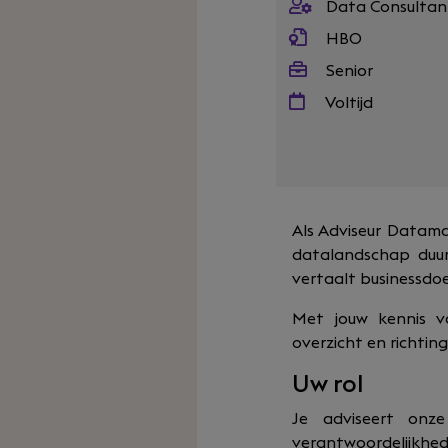
Data Consultan
HBO
Senior
Voltijd
Als Adviseur Datam
datalandschap duur
vertaalt businessdo
Met jouw kennis v
overzicht en richti
Uw rol
Je adviseert onz
verantwoordelijkhed