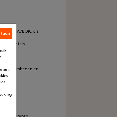
cering DAMA/BOK, als
staan
tandplaats is
ruik
ndaire
n
 je werkzaamheden en
onen.
okies
ies
acking
uit onbegrensd