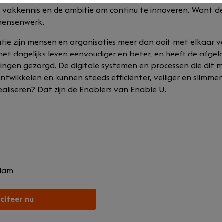
vakkennis en de ambitie om continu te innoveren. Want 
mensenwerk.
atie zijn mensen en organisaties meer dan ooit met elkaar 
et dagelijks leven eenvoudiger en beter, en heeft de afgel
ingen gezorgd. De digitale systemen en processen die dit 
ontwikkelen en kunnen steeds efficiënter, veiliger en slimme
aliseren? Dat zijn de Enablers van Enable U.
dam
iciteer nu