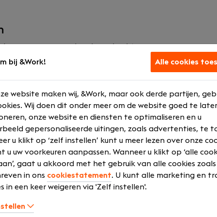
n
e baan voor aansprekende opdrachtgevers
ontwikkelen, zowel vaktechnisch, bijvoorbeeld door certifi
m bij &Work!
Alle cookies toe
 deels vanuit het (klant)kantoor en deels vanuit huis. De s
 met enige regelmaat Amsterdam
ze website maken wij, &Work, maar ook derde partijen, geb
act met een goed salaris en meer dan marktconforme secu
okies. Wij doen dit onder meer om de website goed te late
rden met een mobiliteitsregeling
oneren, onze website en diensten te optimaliseren en u
e 180 enthousiaste collega’s waar je mee kunt sparren over
rbeeld gepersonaliseerde uitingen, zoals advertenties, te t
gelmatig leuke dingen mee onderneemt.
r u klikt op ‘zelf instellen’ kunt u meer lezen over onze co
t u uw voorkeuren aanpassen. Wanneer u klikt op ‘alle cook
an’, gaat u akkoord met het gebruik van alle cookies zoals
reven in ons
cookiestatement
. U kunt alle marketing en tr
s in een keer weigeren via 'Zelf instellen'.
nstellen
engt Enable U mensen, systemen en organisaties samen van