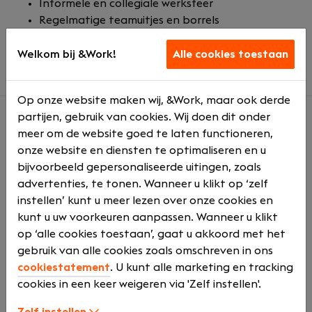
Informele en collegiale werksfeer
Regelmatige teamuitjes en borrels
Veel ruimte voor persoonlijke ontwikkeling en
initiatief
Welkom bij &Work!
Alle cookies toestaan
Op onze website maken wij, &Work, maar ook derde
partijen, gebruik van cookies. Wij doen dit onder
meer om de website goed te laten functioneren,
Over ons
onze website en diensten te optimaliseren en u
Brisk ICT is een moderne ICT dienstverlener die
bijvoorbeeld gepersonaliseerde uitingen, zoals
organisaties ondersteunt met veilige, stabiele en
advertenties, te tonen. Wanneer u klikt op ‘zelf
toekomstgerichte ICT oplossingen. De organisatie
instellen’ kunt u meer lezen over onze cookies en
richt zich op cyberbeveiliging, moderne werkplekken
kunt u uw voorkeuren aanpassen. Wanneer u klikt
en proactief beheer.
op ‘alle cookies toestaan’, gaat u akkoord met het
gebruik van alle cookies zoals omschreven in ons
Binnen Brisk ICT staan samenwerking,
cookiestatement
. U kunt alle marketing en tracking
klantgerichtheid en persoonlijke ontwikkeling
cookies in een keer weigeren via 'Zelf instellen'.
centraal. Je komt terecht in een betrokken en
informeel team waarin veel ruimte is voor eigen
Zelf instellen