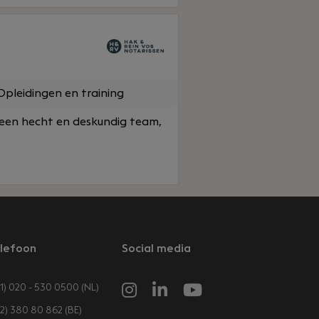
pleidingen en training
 een hecht en deskundig team,
lefoon
Social media
1) 020 - 530 0500 (NL)
32) 380 80 862 (BE)