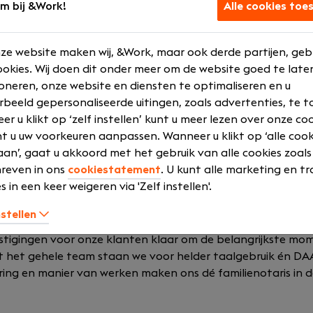
m bij &Work!
Alle cookies toe
€3.300,- en €6.000,- o.b.v. werkweek van 37,5 uur;
n jaarcontract, met uitzicht op vast contract;
ld
ze website maken wij, &Work, maar ook derde partijen, geb
.b.v. fulltime;
okies. Wij doen dit onder meer om de website goed te late
ijkheden; denk aan coach-en leertrajecten;
oneren, onze website en diensten te optimaliseren en u
o-nonsens werksfeer.
rbeeld gepersonaliseerde uitingen, zoals advertenties, te t
r u klikt op ‘zelf instellen’ kunt u meer lezen over onze co
t u uw voorkeuren aanpassen. Wanneer u klikt op ‘alle cook
an’, gaat u akkoord met het gebruik van alle cookies zoals
reven in ons
cookiestatement
. U kunt alle marketing en tr
s in een keer weigeren via 'Zelf instellen'.
at voor een helder verhaal. Wij geloven in een hoogwaardi
nstellen
verlening. Met 19 (HBO) juristen en ongeveer 30 ondersteu
estigingen voor onze klanten klaar om de belangrijkste mo
t het gehele team staan we voor helder taalgebruik én D
ing en manier van werken maken ons dé familienotaris in de