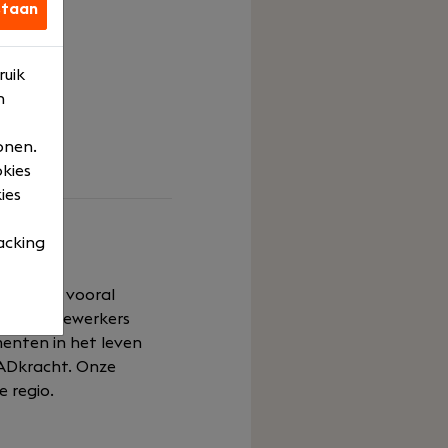
staan
ruik
n
onen.
okies
ies
acking
ge, maar vooral
nende medewerkers
menten in het leven
AADkracht. Onze
 regio.