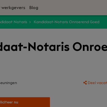
 werkgevers
Blog
didaat Notaris
Kandidaat-Notaris Onroerend Goed
daat-Notaris Onro
Beuningen
Deel vacat
liciteer nu