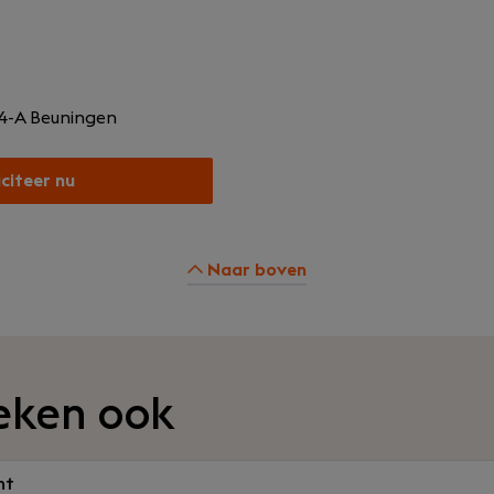
4-A
Beuningen
iciteer nu
Naar boven
eken ook
ht