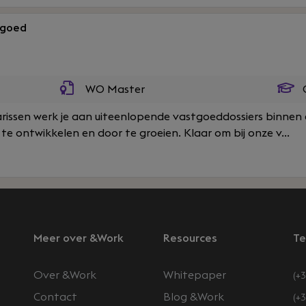
 goed
WO Master
O
arissen werk je aan uiteenlopende vastgoeddossiers binnen
te ontwikkelen en door te groeien. Klaar om bij onze v...
Meer over &Work
Resources
Te
Over &Work
Whitepaper
(+3
Contact
Blog &Work
(+