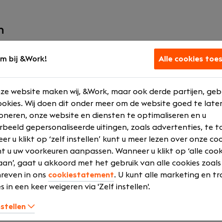
n
itdagende praktijk met veel vaste én nieuwe cliënten
igheid en verantwoordelijkheid in je dossiers
m bij &Work!
Alle cookies toe
 om je te specialiseren en deel te nemen aan (verdere) ople
ijden, met de mogelijkheid tot thuiswerken in overleg
ze website maken wij, &Work, maar ook derde partijen, geb
aal 32 uur) of fulltime dienstverband (40 uur)
okies. Wij doen dit onder meer om de website goed te late
en bij een fulltime dienstverband
oneren, onze website en diensten te optimaliseren en u
nregeling
rbeeld gepersonaliseerde uitingen, zoals advertenties, te t
an onze actieve personeelsvereniging, met regelmatig gezel
r u klikt op ‘zelf instellen’ kunt u meer lezen over onze co
t u uw voorkeuren aanpassen. Wanneer u klikt op ‘alle cook
fessioneel team dat samenwerkt en elkaar versterkt
an’, gaat u akkoord met het gebruik van alle cookies zoals
.000,- tot €6.000,-
reven in ons
cookiestatement
. U kunt alle marketing en tr
s in een keer weigeren via 'Zelf instellen'.
nstellen