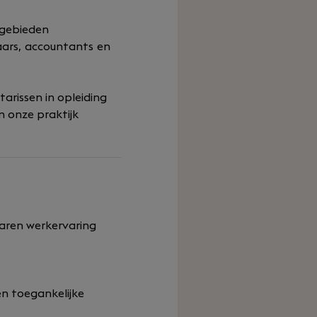
sgebieden
aars, accountants en
arissen in opleiding
n onze praktijk
jaren werkervaring
n toegankelijke