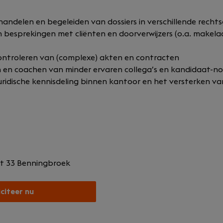
handelen en begeleiden van dossiers in verschillende recht
 besprekingen met cliënten en doorverwijzers (o.a. makela
ontroleren van (complexe) akten en contracten
 en coachen van minder ervaren collega’s en kandidaat-not
uridische kennisdeling binnen kantoor en het versterken va
at 33
Benningbroek
iciteer nu