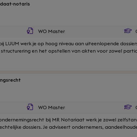
daat-notaris
WO Master
O
bij LUUM werk je op hoog niveau aan uiteenlopende dossiers
 structurering en het opstellen van akten voor zowel particu
ngsrecht
WO Master
O
ondernemingsrecht bij MR Notariaat werk je zowel zelfsta
htelijke dossiers. Je adviseert ondernemers, aandeelhouder