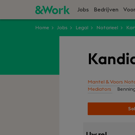
Jobs
Bedrijven
Voor
Home
Jobs
Legal
Notarieel
Kan
Kandi
Mantel & Voors Nota
Mediators
Bennin
Sol
Uw rol