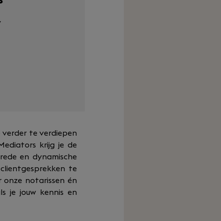
y
e verder te verdiepen
ediators krijg je de
brede en dynamische
 clientgesprekken te
r onze notarissen én
s je jouw kennis en