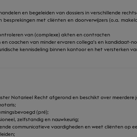
handelen en begeleiden van dossiers in verschillende recht
 besprekingen met cliënten en doorverwijzers (o.a. makel
ontroleren van (complexe) akten en contracten
 en coachen van minder ervaren collega’s en kandidaat-not
uridische kennisdeling binnen kantoor en het versterken va
ster Notarieel Recht afgerond en beschikt over meerdere 
otaris;
emingsbevoegd (pré);
ioneel, zelfstandig en nauwkeurig;
kende communicatieve vaardigheden en weet cliënten op ee
leiden;