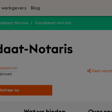
 werkgevers
Blog
didaat Notaris
Kandidaat-Notaris
daat-Notaris
rissen en
Deel vacat
gbroek
liciteer nu
Wat we bieden
Over on