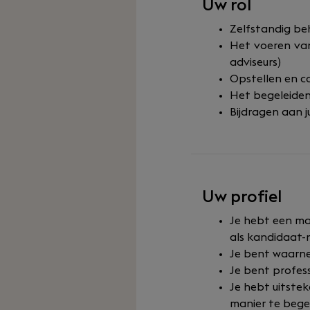
Uw rol
Zelfstandig be
Het voeren van
adviseurs)
Opstellen en c
Het begeleiden
Bijdragen aan j
Uw profiel
Je hebt een ma
als kandidaat-n
Je bent waarn
Je bent profess
Je hebt uitste
manier te bege