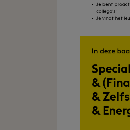
Je bent proact
collega’s;
Je vindt het le
In deze baa
Specia
& (Fina
& Zelf
& Ener