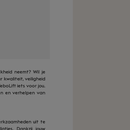
jkheid neemt? Wil je
kwaliteit, veiligheid
boLift iets voor jou.
ren en verhelpen van
erkzaamheden uit te
laties. Dankzij jouw