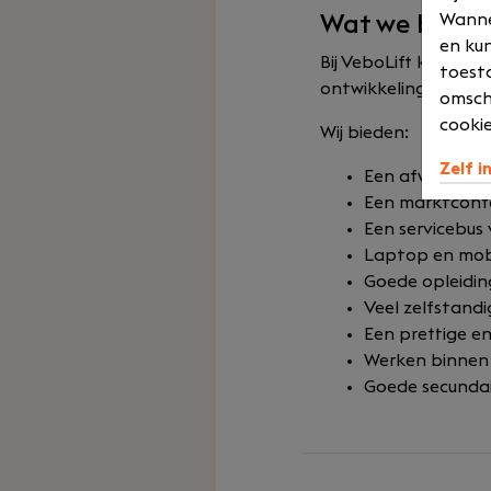
Wannee
Wat we biede
en kun
Bij VeboLift krijg j
toesta
ontwikkeling en werk
omsch
cookie
Wij bieden:
Zelf i
Een afwisselend
Een marktconfor
Een servicebus
Laptop en mobi
Goede opleidin
Veel zelfstandi
Een prettige en
Werken binnen 
Goede secunda