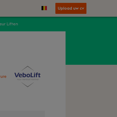
Upload uw cv
ur Liften
ure