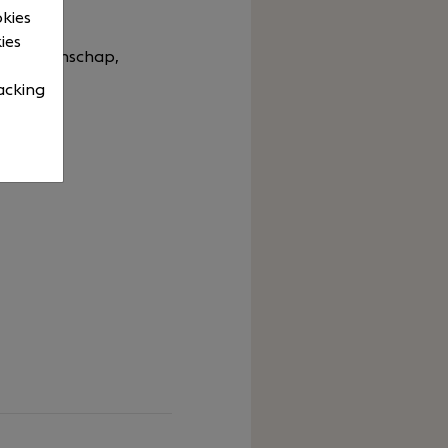
okies
ies
aar vakmanschap,
acking