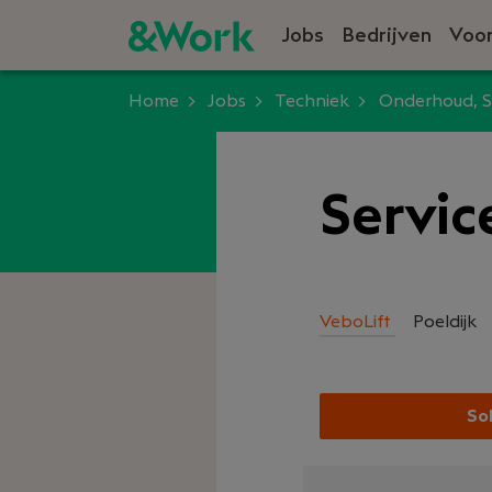
Jobs
Bedrijven
Voor
Home
Jobs
Techniek
Onderhoud, S
Servic
VeboLift
Poeldijk
Sol