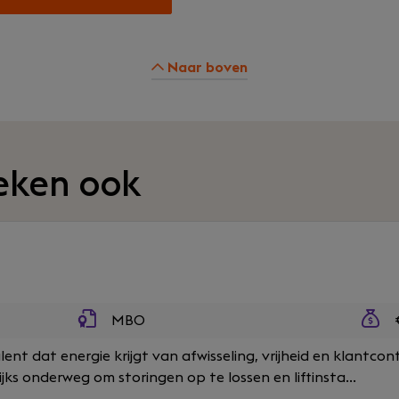
Naar boven
eken ook
MBO
€
alent dat energie krijgt van afwisseling, vrijheid en klantcon
ijks onderweg om storingen op te lossen en liftinsta...