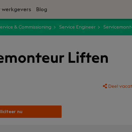
 werkgevers
Blog
ervice & Commissioning
Service Engineer
Servicemonte
emonteur Liften
Deel vacat
liciteer nu