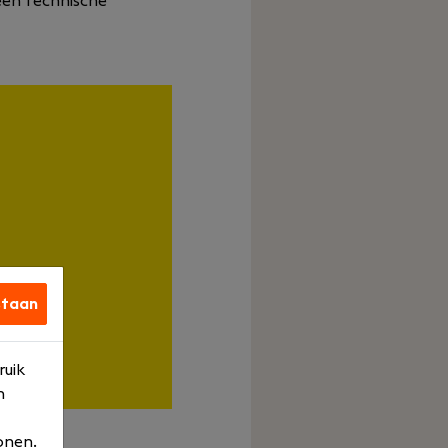
een technische
staan
ruik
n
onen.