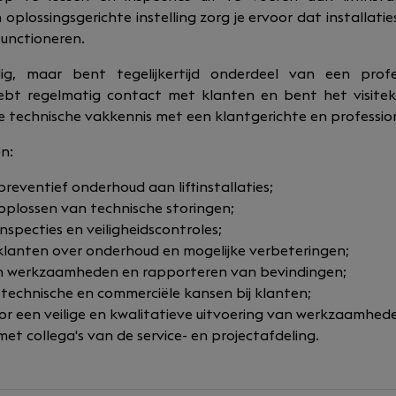
 oplossingsgerichte instelling zorg je ervoor dat installatie
functioneren.
dig, maar bent tegelijkertijd onderdeel van een prof
e hebt regelmatig contact met klanten en bent het visitek
 technische vakkennis met een klantgerichte en professio
n:
reventief onderhoud aan liftinstallaties;
 oplossen van technische storingen;
nspecties en veiligheidscontroles;
klanten over onderhoud en mogelijke verbeteringen;
an werkzaamheden en rapporteren van bevindingen;
 technische en commerciële kansen bij klanten;
r een veilige en kwalitatieve uitvoering van werkzaamhed
t collega's van de service- en projectafdeling.