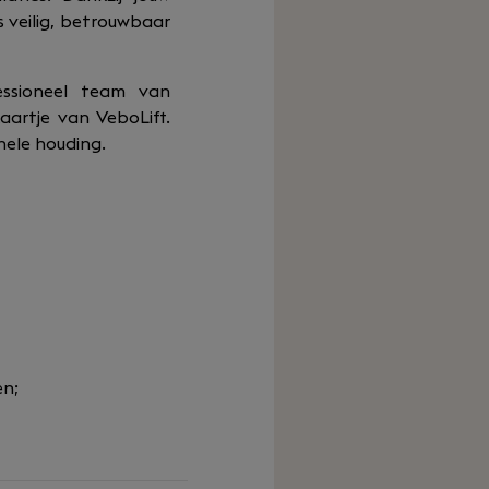
s veilig, betrouwbaar
essioneel team van
aartje van VeboLift.
nele houding.
en;