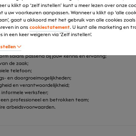
r u klikt op ‘zelf instellen’ kunt u meer lezen over onze co
n
t u uw voorkeuren aanpassen. Wanneer u klikt op ‘alle cook
e de kans om te werken binnen een groeiende organisatie w
an’, gaat u akkoord met het gebruik van alle cookies zoals
plezier centraal staan.
reven in ons
cookiestatement
. U kunt alle marketing en tr
s in een keer weigeren via 'Zelf instellen'.
nstellen
e en uitdagende functie binnen de lifttechniek;
m salaris passend bij jouw kennis en ervaring;
 van de zaak;
ele telefoon;
gs- en doorgroeimogelijkheden;
gheid en verantwoordelijkheid;
 informele werksfeer;
een professioneel en betrokken team;
ire arbeidsvoorwaarden.