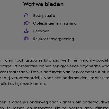
Wat we bieden
r
Bedrijfsauto
Opleidingen en training
Pensioen
Reiskostenvergoeding
ch talent dat graag zelfstandig werkt en verantwoordeli
ige liftinstallaties binnen een groeiende organisatie waar 
centraal staan? Dan is de functie van Servicemonteur bij Ve
ben jij verantwoordelijk voor het onderhouden, inspecte
tallaties bij onze klanten.
 ben je dagelijks onderweg naar klanten om onderhoudsw
p te lossen en inspecties uit te voeren aan liftinstal