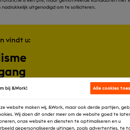
liftbranche is een pré, maar gemotiveerde kandidaten met 
adrukkelijk uitgenodigd om te solliciteren.
n vindt u:
lisme
pgang
standigheid
m bij &Work!
Alle cookies toe
gie
ze website maken wij, &Work, maar ook derde partijen, geb
okies. Wij doen dit onder meer om de website goed te late
oneren, onze website en diensten te optimaliseren en u
rbeeld gepersonaliseerde uitingen, zoals advertenties, te t