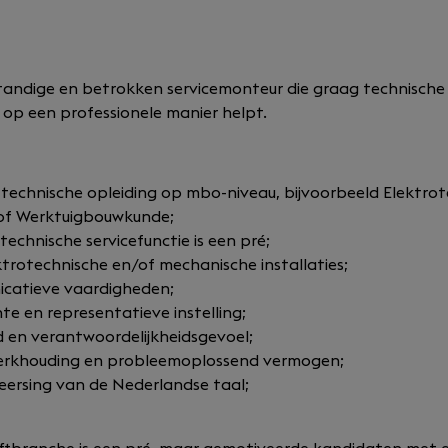
standige en betrokken servicemonteur die graag technische
op een professionele manier helpt.
technische opleiding op mbo-niveau, bijvoorbeeld Elektrot
of Werktuigbouwkunde;
 technische servicefunctie is een pré;
ktrotechnische en/of mechanische installaties;
catieve vaardigheden;
te en representatieve instelling;
d en verantwoordelijkheidsgevoel;
werkhouding en probleemoplossend vermogen;
ersing van de Nederlandse taal;