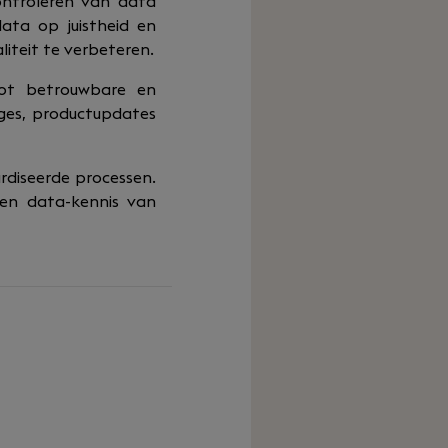
controleren van data
data op juistheid en
liteit te verbeteren.
tot betrouwbare en
ages, productupdates
rdiseerde processen.
 en data-kennis van