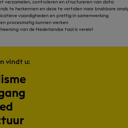
et verzamelen, controleren en structureren van data
ends te herkennen en deze te vertalen naar bruikbare anal
atieve vaardigheden en prettig in samenwerking
 en procesmatig kunnen werken
heersing van de Nederlandse taal is vereist
n vindt u:
lisme
pgang
oed
ctuur