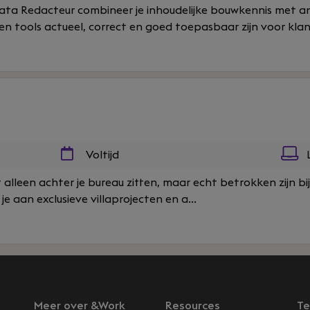
a Redacteur combineer je inhoudelijke bouwkennis met ana
n tools actueel, correct en goed toepasbaar zijn voor klant
Voltijd
iet alleen achter je bureau zitten, maar echt betrokken zijn 
je aan exclusieve villaprojecten en a...
Meer over &Work
Resources
Te