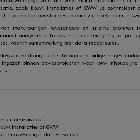
verantwoordelijk voor het verzamelen, structureren en 
isatie, zoals Bouw, Installaties of GWW. Je controleert 
eert fouten of inconsistenties en doet voorstellen om de kwa
 van marktpartijen, leveranciers en interne bronnen 
rnaast analyseer je trends en ondersteun je bij rapport
lyses, vaak in samenwerking met data-redacteuren.
kwijzen en draagt actief bij aan eenduidige en gestandaa
ingezet binnen adviesprojecten waar jouw inhoudelijke
 is.
k- en denkniveau
bouw, installaties of GWW
rk en nauwkeurig in dataverwerking