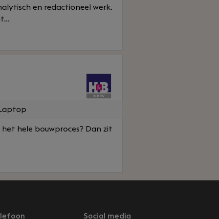
lytisch en redactioneel werk.
...
Laptop
bij het hele bouwproces? Dan zit
lefoon
Social media