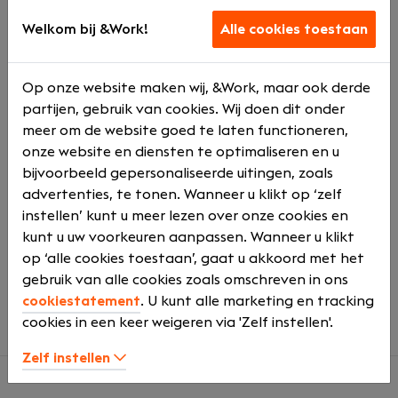
Uitdagende projecten – Werken aan innovatieve
projecten voor gerenommeerde klanten zoals
Welkom bij &Work!
Alle cookies toestaan
Het Nationaal Holocaustmuseum, Ziggo Dome
en Zalando.
Op onze website maken wij, &Work, maar ook derde
Goede werk-privébalans – 25 vakantiedagen en
partijen, gebruik van cookies. Wij doen dit onder
13 ATV-dagen om op te laden.
meer om de website goed te laten functioneren,
No-nonsense cultuur – Een sociale, informele
onze website en diensten te optimaliseren en u
werkomgeving waar iedereen betrokken is.
bijvoorbeeld gepersonaliseerde uitingen, zoals
Winstafhankelijke bonus – Want succes vieren we
advertenties, te tonen. Wanneer u klikt op ‘zelf
samen.
instellen’ kunt u meer lezen over onze cookies en
Opleidingen en doorgroeimogelijkheden – Groei
kunt u uw voorkeuren aanpassen. Wanneer u klikt
door naar functies zoals Servicecoördinator of
op ‘alle cookies toestaan’, gaat u akkoord met het
Contractbeheerder.
gebruik van alle cookies zoals omschreven in ons
Stabiele toekomst – Een jaarcontract met
cookiestatement
. U kunt alle marketing en tracking
uitzicht op een vast dienstverband.
cookies in een keer weigeren via 'Zelf instellen'.
Zelf instellen