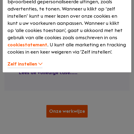
waardoor Crowe haar groeiplannen kan
bijvoorbeeld gepersonaliseerde uitingen, zoals
blijven uitvoeren.
advertenties, te tonen. Wanneer u klikt op ‘zelf
instellen’ kunt u meer lezen over onze cookies en
kunt u uw voorkeuren aanpassen. Wanneer u klikt
Gezochte functies:
op ‘alle cookies toestaan’, gaat u akkoord met het
gebruik van alle cookies zoals omschreven in ons
onder andere Audit Manager &
cookiestatement
. U kunt alle marketing en tracking
Assistent-Accountant
cookies in een keer weigeren via 'Zelf instellen'.
Resultaat:
Zelf instellen
6 nieuwe collega's
Lees de volledige case.....
Onze werkwijze