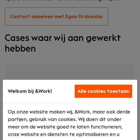
Contact opnemen met Egan Drakoulas
Cases waar wij aan gewerkt
hebben
Welkom bij &Work!
Alle cookies toestaan
Crowe Peak zocht een wervingspartner
voor de lange termijn en vond deze in
Op onze website maken wij, &Work, maar ook derde
&Work. Na een succesvolle eerste
partijen, gebruik van cookies. Wij doen dit onder
plaatsing a.d.h.v. onze transparante
meer om de website goed te laten functioneren,
werkwijze is de samenwerking verlengd,
onze website en diensten te optimaliseren en u