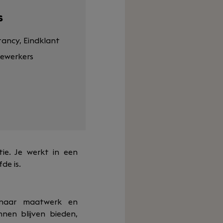
s
tancy, Eindklant
ewerkers
tie. Je werkt in een
de is.
p naar maatwerk en
nen blijven bieden,