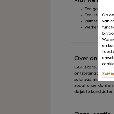
Wat we biede
Een goed salar
Een uitdagende 
Op on
Ruimte voor eig
van co
Werken in een 
functi
bijvoo
Wannee
en kun
toesta
Over ons
omsch
cookie
CA-Flexgroup is dé p
ontzorging zoeken. 
Zelf i
salarisadministratie
zodat onze klanten 
de juiste kandidaten