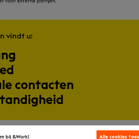
r voor externe partijen.
n vindt u:
ang
oed
ale contacten
standigheid
m bij &Work!
Alle cookies toe