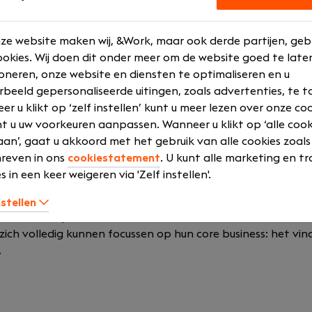
n
is afhankelijk van ervaring en opleiding tussen de €2500 e
en veelzijdige functie binnen een groeiend en dynamisch be
ze website maken wij, &Work, maar ook derde partijen, geb
en initiatief en mogelijkheden om je verder te ontwikkelen;
okies. Wij doen dit onder meer om de website goed te late
informele en enthousiast team met korte communicatielijne
oneren, onze website en diensten te optimaliseren en u
rbeeld gepersonaliseerde uitingen, zoals advertenties, te t
r u klikt op ‘zelf instellen’ kunt u meer lezen over onze co
t u uw voorkeuren aanpassen. Wanneer u klikt op ‘alle cook
an’, gaat u akkoord met het gebruik van alle cookies zoals
reven in ons
cookiestatement
. U kunt alle marketing en tr
s in een keer weigeren via 'Zelf instellen'.
artner voor uitzendbureaus die volledige administratieve e
Zo ontzorgen wij onze klanten op het gebied van contract
nstellen
 en nemen wij daarnaast het debiteurenbeheer en verzuimris
zich volledig kunnen focussen op hun core business: het vi
.