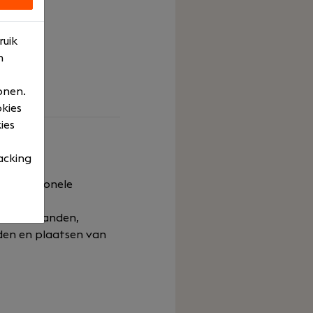
n €4000;
drijf;
ruik
n
n.
onen.
okies
ies
acking
n operationele
- en
ico uit handen,
nden en plaatsen van