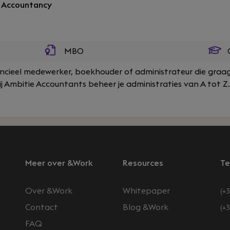
r Accountancy
MBO
O
nancieel medewerker, boekhouder of administrateur die graa
ij Ambitie Accountants beheer je administraties van A tot Z.
Meer over &Work
Resources
Te
Over &Work
Whitepaper
(+3
Contact
Blog &Work
(+
FAQ