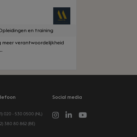
pleidingen en training
g meer verantwoordelijkheid
..
lefoon
Social media
1) 020 - 530 0500 (NL)
32) 380 80 862 (BE)