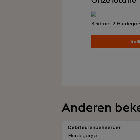
Onze locatie
Reidroas 2
Hurdegar
Soll
Anderen bek
Debiteurenbeheerder
Hurdegaryp