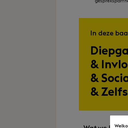
gesprekspartne
In deze baa
Diepg
& Invl
& Soci
& Zelf
Welko