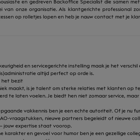
usiaste en gedreven Backoffice Specialist die samen me
i van onze organisatie. Als klantgerichte professional zor
essen op rolletjes lopen en heb je nauw contact met je klan
urigheid en servicegerichte instelling maak je het verschil 
s)administratie altijd perfect op orde is.
 het bezit
iek maakt, is je talent om sterke relaties met klanten op 
d te laten voelen. Je biedt hen niet zomaar service, maar 
epgaande vakkennis ben je een echte autoriteit. Of je nu fu
AO-vraagstukken, nieuwe partners begeleidt of nieuwe coll
– jouw expertise staat voorop.
 karakter en gevoel voor humor ben je een gezellige colleg