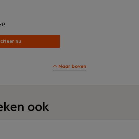
yp
iciteer nu
Naar boven
eken ook