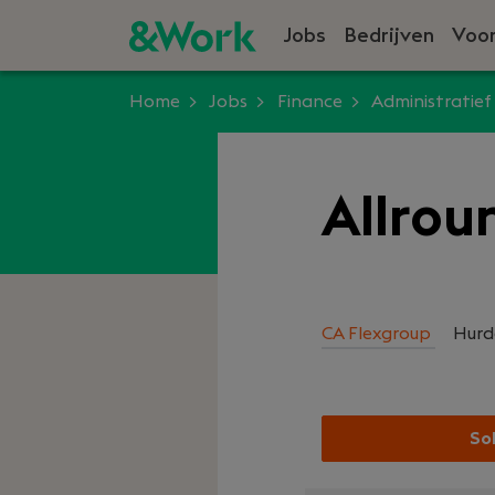
Jobs
Bedrijven
Voor
Home
Jobs
Finance
Administratief
Allrou
CA Flexgroup
Hurd
Sol