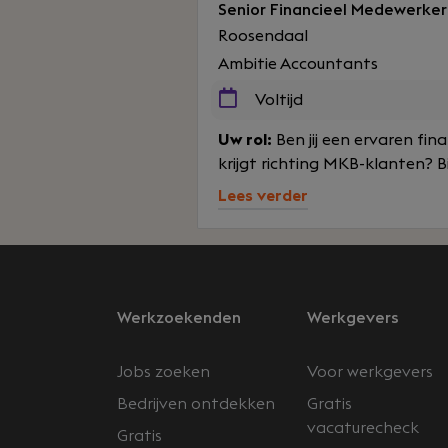
Senior Financieel Medewerke
Roosendaal
Ambitie Accountants
Voltijd
Uw rol:
Ben jij een ervaren fi
krijgt richting MKB-klanten? B
Lees verder
Werkzoekenden
Werkgevers
Jobs zoeken
Voor werkgevers
Bedrijven ontdekken
Gratis
vacaturecheck
Gratis