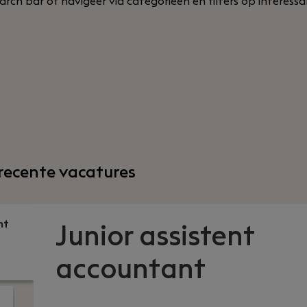
 search bar of navigeer via categorieën en filters op interes
recente vacatures
nt
Junior assistent
accountant