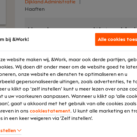
Dijkland Administratie
|
Haaften
Uw rol
Wat we bied
m bij &Work!
Alle cookies toe
Accountant
€ 2500 - € 3
Junior
Opleidingen 
ze website maken wij, &Work, maar ook derde partijen, geb
training
Voltijd
okies. Wij doen dit onder meer om de website goed te late
Flexibele wer
HBO
oneren, onze website en diensten te optimaliseren en u
Lunch / kant
rbeeld gepersonaliseerde uitingen, zoals advertenties, te t
r u klikt op ‘zelf instellen’ kunt u meer lezen over onze co
Laat meer zien
t u uw voorkeuren aanpassen. Wanneer u klikt op ‘alle cook
an’, gaat u akkoord met het gebruik van alle cookies zoals
reven in ons
cookiestatement
. U kunt alle marketing en tr
s in een keer weigeren via 'Zelf instellen'.
Bij Dijkland administratie- en belastingadvise
maar vooral om mensen. Om ondernemers die 
nstellen