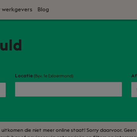
 werkgevers
Blog
vuld
Locatie
Af
(Bijv. 1e Exloërmond)
e uitkomen die niet meer online staat! Sorry daarvoor. Gee