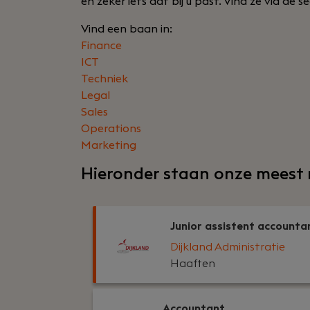
en zeker iets dat bij u past. Vind ze via de
Vind een baan in:
Finance
ICT
Techniek
Legal
Sales
Operations
Marketing
Hieronder staan onze meest 
Junior assistent accounta
Dijkland Administratie
Haaften
Accountant