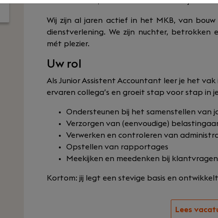
samenwerken, lachen en af en toe strijden om
Wij zijn al jaren actief in het MKB, van bou
dienstverlening. We zijn nuchter, betrokken
mét plezier.
Uw rol
Als Junior Assistent Accountant leer je het vak
ervaren collega’s en groeit stap voor stap in je
Ondersteunen bij het samenstellen van 
Verzorgen van (eenvoudige) belastingaa
Verwerken en controleren van administra
Opstellen van rapportages
Meekijken en meedenken bij klantvragen
Kortom: jij legt een stevige basis en ontwikkelt 
Lees vacat