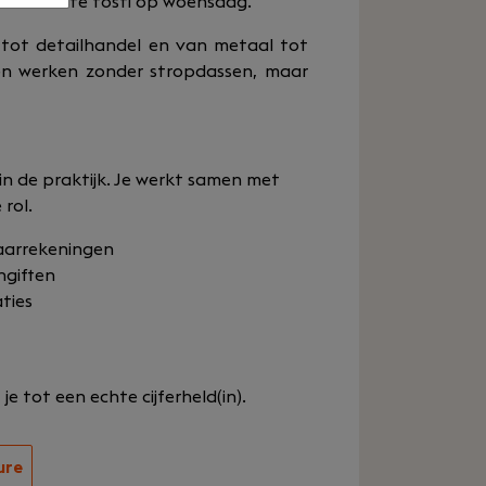
 de laatste tosti op woensdag.
w tot detailhandel en van metaal tot
 en werken zonder stropdassen, maar
 in de praktijk. Je werkt samen met
 rol.
jaarrekeningen
ngiften
ties
je tot een echte cijferheld(in).
ure