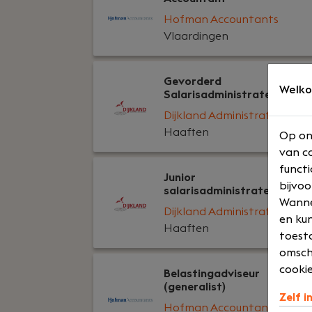
Hofman Accountants
Vlaardingen
Gevorderd
Welko
Salarisadministrateur
Dijkland Administratie
Haaften
Op on
van co
functi
Junior
bijvoo
salarisadministrateur
Wannee
Dijkland Administratie
en kun
Haaften
toesta
omsch
cookie
Belastingadviseur
(generalist)
Zelf i
Hofman Accountants