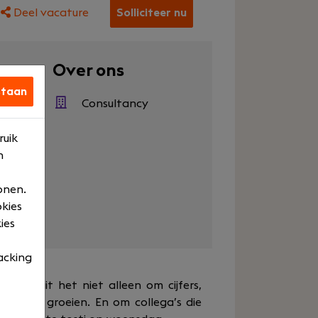
Deel vacature
Solliciteer nu
en
Over ons
staan
500
Consultancy
en
ruik
n
ktijden
ine
onen.
okies
ies
acking
urs draait het niet alleen om cijfers,
willen groeien. En om collega’s die