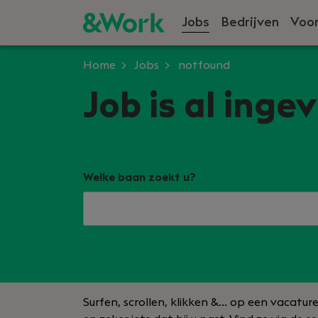
Jobs
Bedrijven
Voor
Home
Jobs
notfound
Job is al inge
Welke baan zoekt u?
Surfen, scrollen, klikken &… op een vacatur