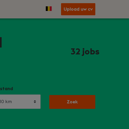
Upload uw cv
l
32
jobs
stand
Zoek