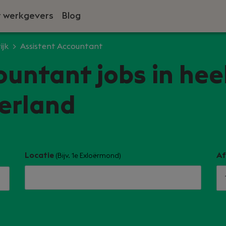
 werkgevers
Blog
ijk
Assistent Accountant
ountant jobs in hee
erland
Locatie
Af
(Bijv. 1e Exloërmond)