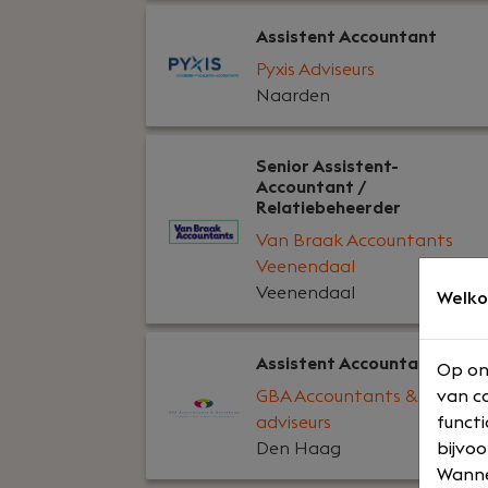
Assistent Accountant
Pyxis Adviseurs
Naarden
Senior Assistent-
Accountant /
Relatiebeheerder
Van Braak Accountants
Veenendaal
Veenendaal
Welko
Assistent Accountant
Op on
GBA Accountants &
van co
adviseurs
functi
Den Haag
bijvoo
Wannee