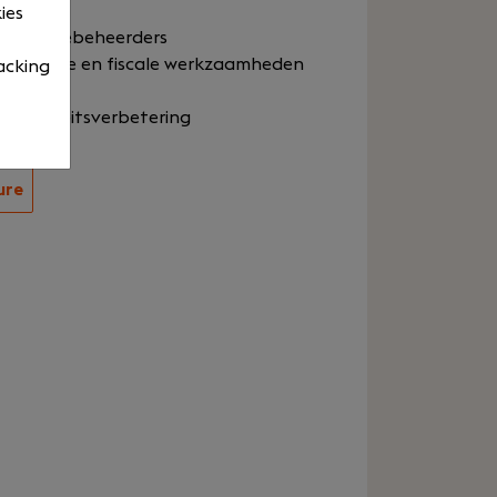
ies
or relatiebeheerders
istratieve en fiscale werkzaamheden
acking
r kwaliteitsverbetering
ure