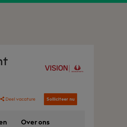
nt
Deel vacature
Solliciteer nu
en
Over ons