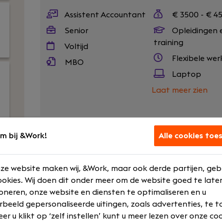
Assistent Accountant
€ 3500 - € 4
Senior
Opleidingen 
training
Voltijd
Flexibele wer
MBO
Laptop
Laat meer zien
m bij &Work!
Alle cookies toe
Word jij enthousiast van een afwisselende b
Dan hebben wij misschien wel de juiste uitdagin
naar een Zelfstandig Assistent Accountant.
ze website maken wij, &Work, maar ook derde partijen, geb
okies. Wij doen dit onder meer om de website goed te late
Uw rol
oneren, onze website en diensten te optimaliseren en u
Werkt zelfstandig aan jaarrekeningen
rbeeld gepersonaliseerde uitingen, zoals advertenties, te t
Stelt aangiften inkomstenbelasting, ve
r u klikt op ‘zelf instellen’ kunt u meer lezen over onze co