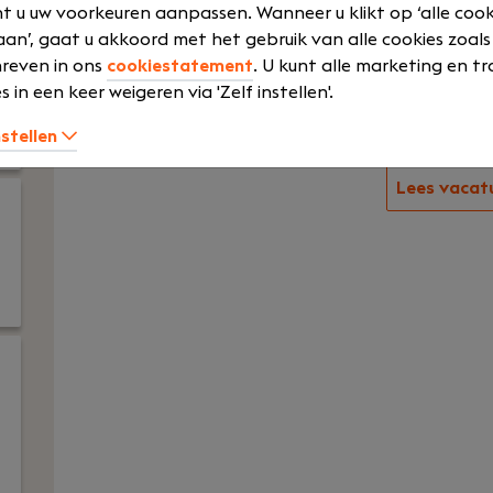
omzetbelasting op
t u uw voorkeuren aanpassen. Wanneer u klikt op ‘alle cook
Functioneert als signalerende schakel vo
an’, gaat u akkoord met het gebruik van alle cookies zoals
Ondersteunt relatiebeheerders bij admin
reven in ons
cookiestatement
. U kunt alle marketing en tr
Draagt actief adviesonderwerpen aan
s in een keer weigeren via 'Zelf instellen'.
Signaleert en initieert mogelijkheden voo
nstellen
Lees vacat