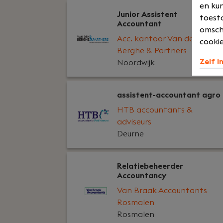
en kun
Junior Assistent
toesta
Accountant
omsch
Acc. kantoor Van den
cookie
Berghe & Partners
Zelf i
Noordwijk
assistent-accountant agro
HTB accountants &
adviseurs
Deurne
Relatiebeheerder
Accountancy
Van Braak Accountants
Rosmalen
Rosmalen