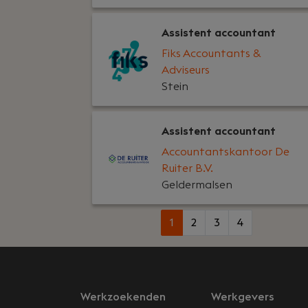
Assistent accountant
Fiks Accountants &
Adviseurs
Stein
Assistent accountant
Accountantskantoor De
Ruiter B.V.
Geldermalsen
1
2
3
4
Werkzoekenden
Werkgevers