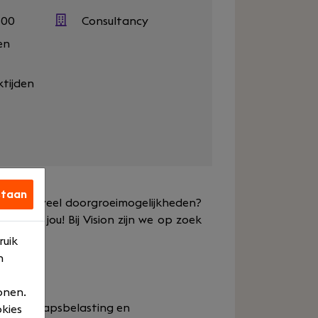
500
Consultancy
en
ktijden
staan
aan met veel doorgroeimogelijkheden?
g voor jou! Bij Vision zijn we op zoek
ruik
n
onen.
nnootschapsbelasting en
okies