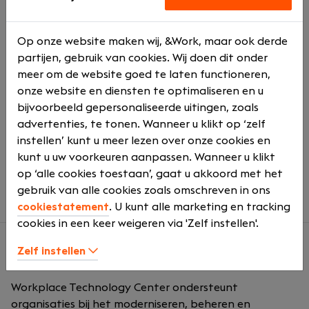
Veel ruimte voor ontwikkeling, opleidingen en
certificeringen
Op onze website maken wij, &Work, maar ook derde
Informele en professionele werksfeer
partijen, gebruik van cookies. Wij doen dit onder
Afwisselende projecten en technische
meer om de website goed te laten functioneren,
uitdagingen
onze website en diensten te optimaliseren en u
Mogelijkheid om mee te groeien binnen de
bijvoorbeeld gepersonaliseerde uitingen, zoals
organisatie
advertenties, te tonen. Wanneer u klikt op ‘zelf
Hybride werken en flexibele werkmogelijkheden
instellen’ kunt u meer lezen over onze cookies en
Fulltime en parttime mogelijkheden beschikbaar
kunt u uw voorkeuren aanpassen. Wanneer u klikt
Salaris tussen €3.500 en €5.500 bruto per
op ‘alle cookies toestaan’, gaat u akkoord met het
maand, afhankelijk van ervaring
gebruik van alle cookies zoals omschreven in ons
cookiestatement
. U kunt alle marketing en tracking
cookies in een keer weigeren via 'Zelf instellen'.
Zelf instellen
Over ons
Workplace Technology Center ondersteunt
organisaties bij het moderniseren, beheren en