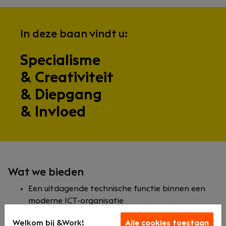
In deze baan vindt u:
Specialisme
& Creativiteit
& Diepgang
& Invloed
Wat we bieden
Een uitdagende technische functie binnen een
moderne ICT-organisatie
Werken met de nieuwste Microsoft
Welkom bij &Work!
Alle cookies toestaan
cloudtechnologieën