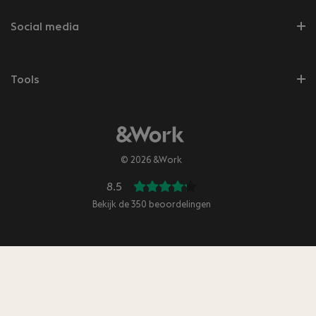
Social media
Tools
© 2026 &Work
8.5
Bekijk de
350
beoordelingen