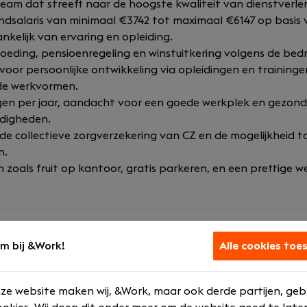
team dat streeft naar de hoogste kwaliteit van dienstverle
dsalaris van minimaal €3742 tot maximaal €6147 op basis 
kelijk van ervaring en opleiding.
eding, pensioenregeling en winstuitkering volgens de bedri
oor persoonlijke ontwikkeling via opleidingen en traininge
ide werkvormen.
en per jaar, aandacht voor een goede werkplek en gezon
digheden.
e collectieve zorgverzekering van CZ en de mogelijkheid 
n.
 zoals fruit op kantoor, gratis parkeren, en een prettige w
m bij &Work!
Alle cookies toe
producent van ERP- en mobiele software en speelt al 27 jaa
ze website maken wij, &Work, maar ook derde partijen, geb
wanneer het gaat om de automatisering van technische di