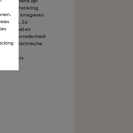
n
In Nederland zijn
nze klantenkring
onen.
ijven. We integreren
okies
n systeem. Zo
ies
erichtheid en
an klanttevredenheid
acking
ijven en technische
edewerkers.