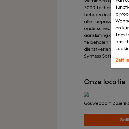
van co
We bieden geïntegree
functi
3000 technische die
bijvoo
behoren installatieb
Wannee
alle toepassingen, v
en kun
onderscheiden onze 
toesta
aansluiting op de p
omsch
te behalen met de b
cookie
dienstverleners.
Syntess Software he
Zelf i
Onze locatie
Gouwepoort 2
Zierik
Soll