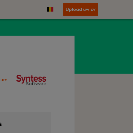
Upload uw cv
ure
s