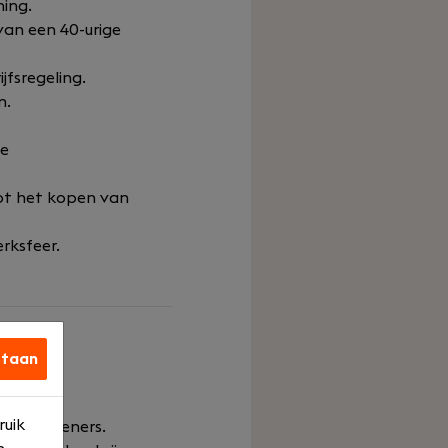
ning.
van een 40-urige
jfsregeling.
n.
de
tot het kopen van
erksfeer.
staan
r een
ruik
enstverleners.