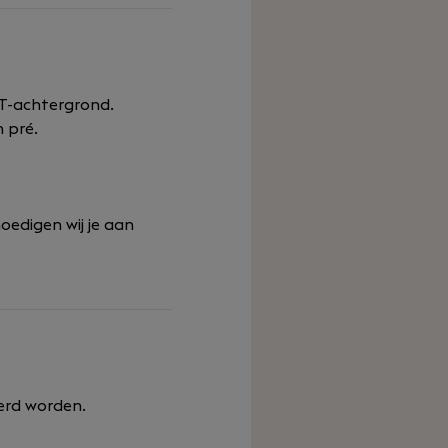
IT-achtergrond.
 pré.
.
oedigen wij je aan
erd worden.