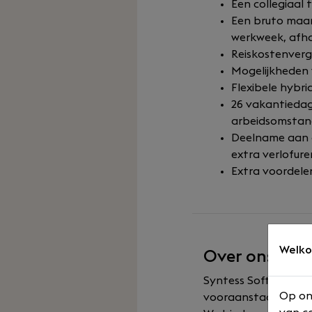
Een collegiaal 
Een bruto maan
werkweek, afhan
Reiskostenvergo
Mogelijkheden v
Flexibele hybr
26 vakantiedag
arbeidsomstan
Deelname aan d
extra verlofure
Extra voordelen
Welko
Over ons
Syntess Software is 
Op on
vooraanstaande rol 