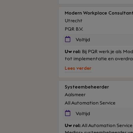
Modern Workplace Consultan
Utrecht
PQR B.V.
Voltijd
Uw rol:
Bij PQR werk je als M
tot implementatie en overdrac
Lees verder
Systeembeheerder
Aalsmeer
All Automation Service
Voltijd
Uw rol:
All Automation Service
Medior+ systeembeheerder verri