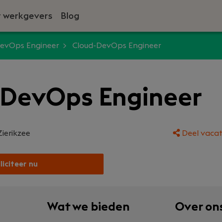
 werkgevers
Blog
evOps Engineer
Cloud-DevOps Engineer
-DevOps Engineer
Zierikzee
Deel vacat
liciteer nu
Wat we bieden
Over on