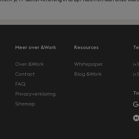
Meer over &Work
Resources
Te
Over &Work
Whitepaper
(+3
Contact
Blog &Work
(+
FAQ
n
To
Privacyverklaring
Sitemap