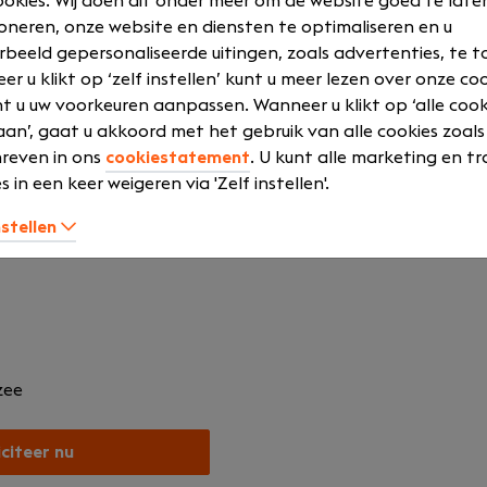
okies. Wij doen dit onder meer om de website goed te late
rde software voor kleine, middelgrote en grote bedrijven. 
oneren, onze website en diensten te optimaliseren en u
nstverleners werkzaam met onze softwareproducten. Tot o
rbeeld gepersonaliseerde uitingen, zoals advertenties, te t
edrijven, bedrijven uit de (af) bouwsector en nautische bedr
r u klikt op ‘zelf instellen’ kunt u meer lezen over onze co
an artikelbeheer tot en met financiële administratie, in éé
t u uw voorkeuren aanpassen. Wanneer u klikt op ‘alle cook
producten zich door hun eenvoud, transparantie, brancheg
an’, gaat u akkoord met het gebruik van alle cookies zoals
raktijk. Onze doelstelling is dan ook om de hoogste mate v
reven in ons
cookiestatement
. U kunt alle marketing en tr
este logistieke en administratieve software voor bouwbedr
s in een keer weigeren via 'Zelf instellen'.
eft vestigingen in Zierikzee en Gorinchem met totaal 110 m
nstellen
zee
iciteer nu