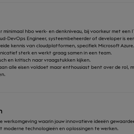
er minimaal hbo werk- en denkniveau, bij voorkeur met een 
loud-DevOps Engineer, systeembeheerder of developer is een
eide kennis van cloudplatformen, specifiek Microsoft Azure
icatief sterk en werkt graag samen in een team.
sch en kritisch naar vraagstukken kijken.
 aan alle eisen voldoet maar enthousiast bent over de rol, m
en.
n
de werkomgeving waarin jouw innovatieve ideeën gewaarde
 moderne technologieën en oplossingen te werken.