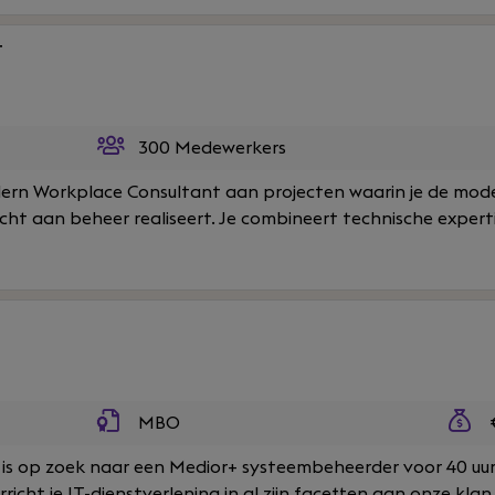
t
300 Medewerkers
odern Workplace Consultant aan projecten waarin je de mo
ht aan beheer realiseert. Je combineert technische experti
MBO
€
 is op zoek naar een Medior+ systeembeheerder voor 40 uur 
cht je IT-dienstverlening in al zijn facetten aan onze klan.