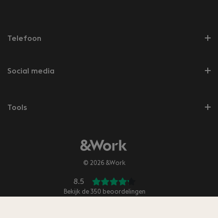
Telefoon
Social media
Tools
© 2026 &Work
8.5
Bekijk de
350
beoordelingen