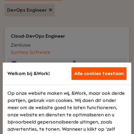
DevOps Engineer
Cloud-DevOps Engineer
Zierikzee
Syntess Software
Voltijd
€ 3742 - €
Welkom bij &Work!
Alle cookies toestaan
6147
Uw rol:
Vanwege uitbreiding in ons team zijn wij op
Op onze website maken wij, &Work, maar ook derde
zoek naar een Cloud-DevOps Engineer die de
partijen, gebruik van cookies. Wij doen dit onder
Microsoft Azure Cloud als geen ander kent.
meer om de website goed te laten functioneren,
onze website en diensten te optimaliseren en u
bijvoorbeeld gepersonaliseerde uitingen, zoals
advertenties, te tonen. Wanneer u klikt op ‘zelf