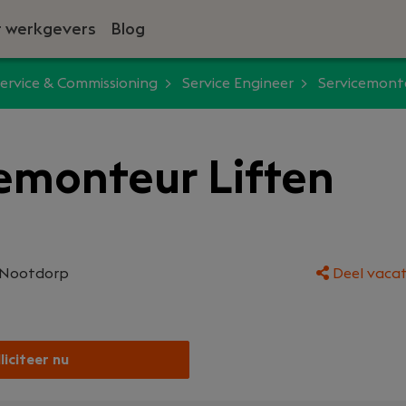
 werkgevers
Blog
ervice & Commissioning
Service Engineer
Servicemonte
emonteur Liften
Nootdorp
Deel vacat
liciteer nu