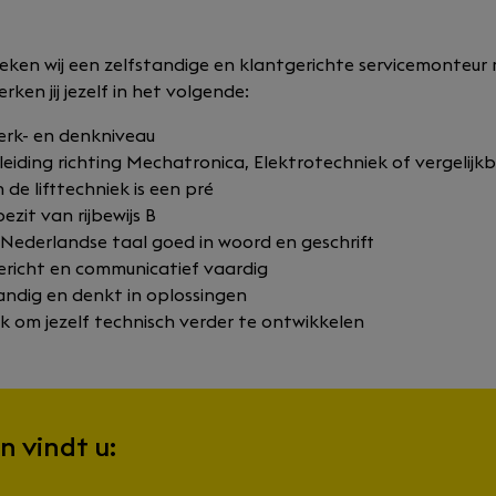
eken wij een zelfstandige en klantgerichte servicemonteur
rken jij jezelf in het volgende:
rk- en denkniveau
eiding richting Mechatronica, Elektrotechniek of vergelijk
 de lifttechniek is een pré
ezit van rijbewijs B
 Nederlandse taal goed in woord en geschrift
ericht en communicatief vaardig
andig en denkt in oplossingen
uk om jezelf technisch verder te ontwikkelen
n vindt u: