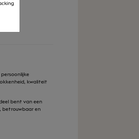
acking
 persoonlijke
rokkenheid, kwaliteit
erdeel bent van een
g, betrouwbaar en