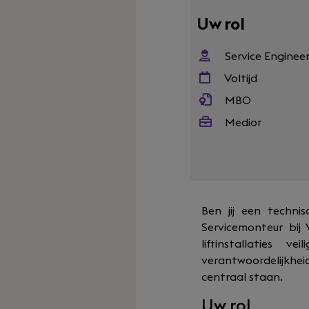
Uw rol
Service Enginee
Voltijd
MBO
Medior
Ben jij een technis
Servicemonteur bij
liftinstallaties
verantwoordelijkhe
centraal staan.
Uw rol