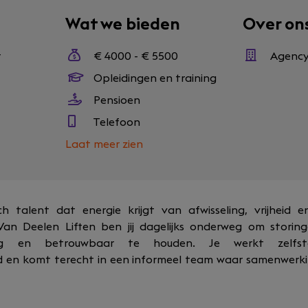
Wat we bieden
Over on
r
€ 4000 - € 5500
Agenc
Opleidingen en training
Pensioen
Telefoon
Laat meer zien
ch talent dat energie krijgt van afwisseling, vrijheid 
 Van Deelen Liften ben jij dagelijks onderweg om storin
 veilig en betrouwbaar te houden. Je werkt zelfs
id en komt terecht in een informeel team waar samenwer