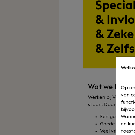
Specia
& Invl
& Zeke
& Zelf
Welko
Wat we biede
Op on
van co
Werken bij Van Deel
functi
staan. Daarom bieden
bijvoo
Een goed salari
Wannee
Goede secunda
en kun
Veel vrijheid en
toesta