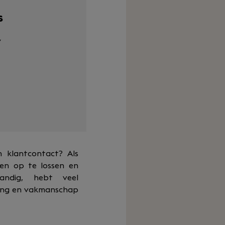
s
y
en klantcontact? Als
gen op te lossen en
tandig, hebt veel
king en vakmanschap