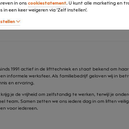
n gezellige werksfeer
reven in ons
cookiestatement
. U kunt alle marketing en tr
k op verschillende locaties
s in een keer weigeren via 'Zelf instellen'.
voor opleiding en persoonlijke ontwikkeling
nstellen
team waarin kennis en ervaring worden gedeeld
 sinds 1991 actief in de lifttechniek en staat bekend om haar
en informele werksfeer. Als familiebedrijf geloven wij in bet
nis en ervaring.
 krijg je de vrijheid om zelfstandig te werken, terwijl je ond
el team. Samen zetten we ons iedere dag in om liften veili
en voor iedereen.