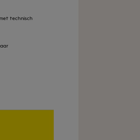
 met technisch
baar