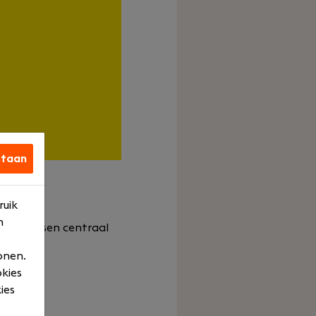
staan
ruik
n
k en mensen centraal
onen.
okies
ies