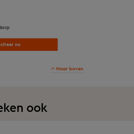
dorp
iciteer nu
Naar boven
eken ook