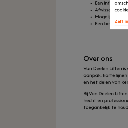
Een informele e
omsch
Afwisselend wer
cookie
Mogelijkheden 
Zelf i
Een betrokken 
Over ons
Van Deelen Liften is
aanpak, korte lijnen 
en het delen van ken
Bij Van Deelen Liften
hecht en professione
toegankelijk te houd