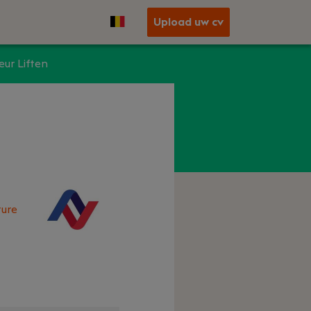
Upload uw cv
ur Liften
ure