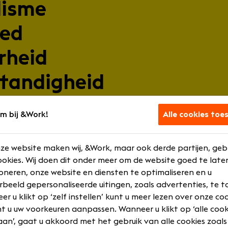
lisme
oed
rheid
standigheid
m bij &Work!
Alle cookies toe
n
ze website maken wij, &Work, maar ook derde partijen, geb
okies. Wij doen dit onder meer om de website goed te late
en Liften betekent werken in een organisatie waar technie
oneren, onze website en diensten te optimaliseren en u
 wij jou:
rbeeld gepersonaliseerde uitingen, zoals advertenties, te t
s passend bij jouw kennis en ervaring
r u klikt op ‘zelf instellen’ kunt u meer lezen over onze co
ire arbeidsvoorwaarden
t u uw voorkeuren aanpassen. Wanneer u klikt op ‘alle cook
 verantwoordelijkheid in je functie
an’, gaat u akkoord met het gebruik van alle cookies zoals