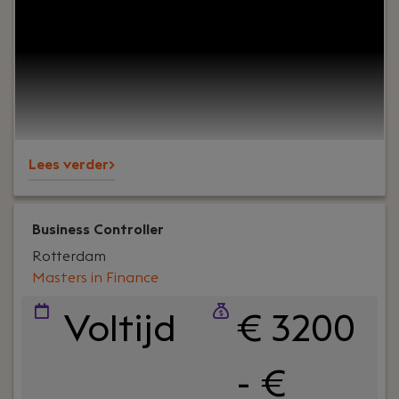
Heb je er wel eens over nagedacht dat je dit werk
super afwisselend kunt maken? Steeds met een
frisse blik in een nieuw bedrijf duiken? En dat met
de zekerheid van een vaste baan? Dat kan als
interim Controller bij Masters in Finance. Je krijgt
onder meer een vast contract, een auto van de
zaak en een salaris tussen €3.200 - €6.500.
Lees verder>
Business Controller
Rotterdam
Masters in Finance
Voltijd
€ 3200
- €