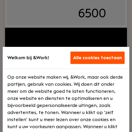
6500
Uw rol:
Heb je werkervaring als (assistent)
Controller en ben je klaar voor de volgende stap
in je carrière? Wil je op interimbasis werken en
tegelijkertijd geen zekerheid verliezen? Dat kan!
Welkom bij &Work!
Alle cookies toestaan
Wij zoeken uitdagende interim opdrachten voor je
uit, op die manier heb je zekerheid en variatie in je
werk. Je krijgt onder meer een vast contract, een
Op onze website maken wij, &Work, maar ook derde
leaseauto en een salaris tussen €3.200 - €6.500.
partijen, gebruik van cookies. Wij doen dit onder
meer om de website goed te laten functioneren,
Lees verder>
onze website en diensten te optimaliseren en u
bijvoorbeeld gepersonaliseerde uitingen, zoals
advertenties, te tonen. Wanneer u klikt op ‘zelf
Financial Controller
instellen’ kunt u meer lezen over onze cookies en
Rotterdam
kunt u uw voorkeuren aanpassen. Wanneer u klikt