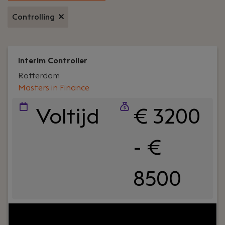
Controlling
Interim Controller
Rotterdam
Masters in Finance
Voltijd
€ 3200
- €
8500
Uw rol:
Grootboekadministratie,
meerjarenplannen, begrotingen en budgetten.