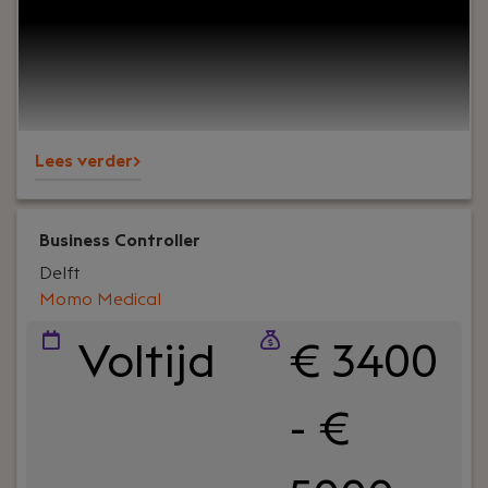
zekerheid verliezen? Wij zoeken mooie, uitdagende
interim opdrachten voor je uit. Op die manier heb
jij zekerheid en variatie in je werk. Jij krijgt onder
meer een vast contract, een auto van de zaak en
een salaris tussen €3.200 - €6.500.
Lees verder>
Business Controller
Delft
Momo Medical
Voltijd
€ 3400
- €