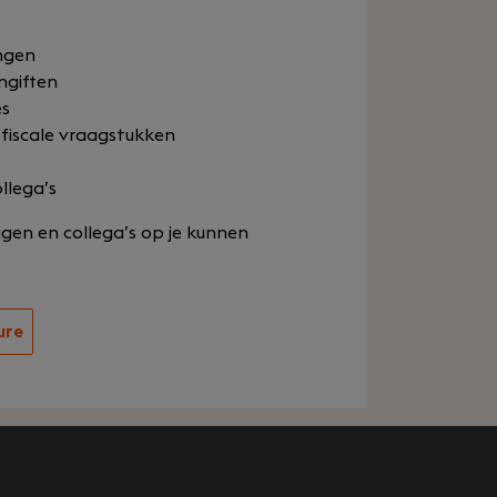
ngen
ngiften
es
 fiscale vraagstukken
llega’s
rijgen en collega’s op je kunnen
ure