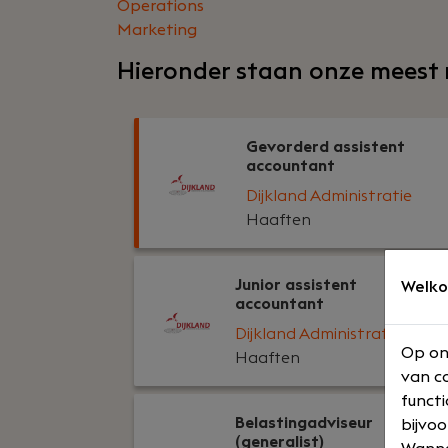
Operations
Marketing
Hieronder staan onze meest 
Gevorderd assistent
accountant
Dijkland Administratie
Haaften
Junior assistent
Welko
accountant
Dijkland Administratie
Op on
Haaften
van co
functi
Belastingadviseur
bijvoo
(generalist)