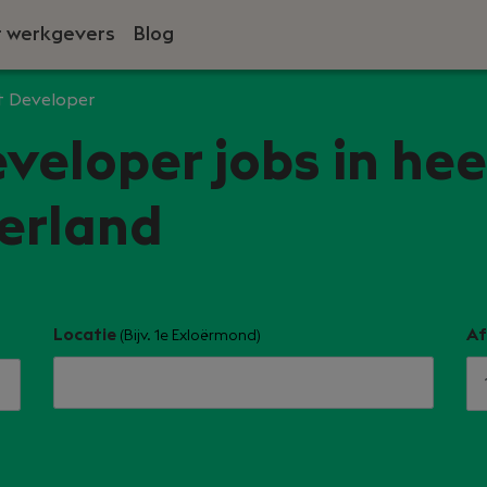
 werkgevers
Blog
t Developer
veloper jobs in hee
erland
Locatie
Af
(Bijv. 1e Exloërmond)