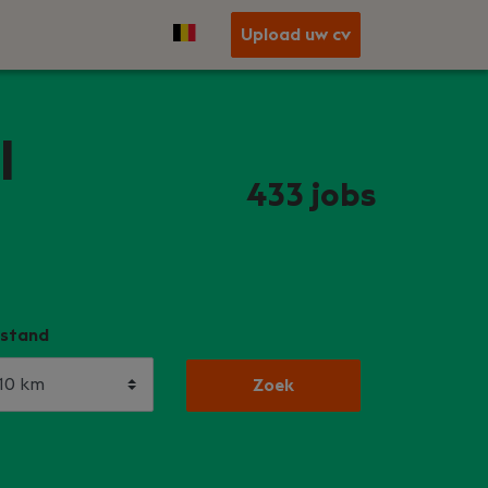
Upload uw cv
l
433
jobs
stand
Zoek