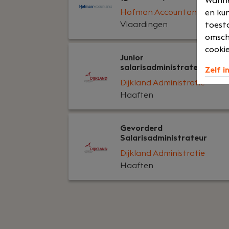
Wannee
Hofman Accountants
en kun
Vlaardingen
toesta
omsch
cookie
Junior
salarisadministrateur
Zelf i
Dijkland Administratie
Haaften
Gevorderd
Salarisadministrateur
Dijkland Administratie
Haaften