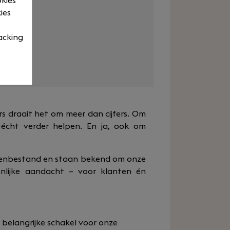
okies
ies
ktijden
acking
urs draait het om meer dan cijfers. Om
écht verder helpen. En ja, ook om
ntenbestand en staan bekend om onze
nlijke aandacht – voor klanten én
 belangrijke schakel voor onze