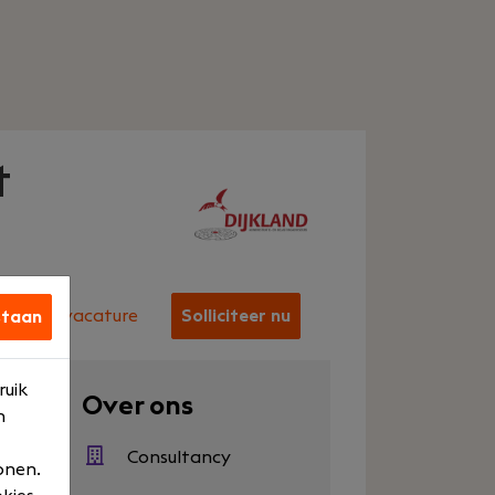
t
Deel vacature
Solliciteer nu
staan
ruik
en
Over ons
n
500
Consultancy
onen.
en