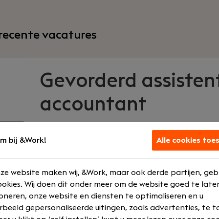
recente vacatures
Gevorderd assisten
accountant
Dijkland Administratie
|
m bij &Work!
Alle cookies toe
Haaften
ze website maken wij, &Work, maar ook derde partijen, geb
Uw rol
Wat we bied
okies. Wij doen dit onder meer om de website goed te late
oneren, onze website en diensten te optimaliseren en u
Assistent Accountant
€ 3500 - € 5
rbeeld gepersonaliseerde uitingen, zoals advertenties, te t
Senior
Opleidingen 