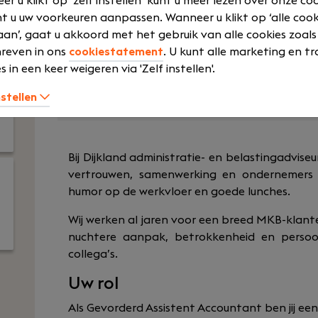
r u klikt op ‘zelf instellen’ kunt u meer lezen over onze co
training
t u uw voorkeuren aanpassen. Wanneer u klikt op ‘alle cook
Voltijd
an’, gaat u akkoord met het gebruik van alle cookies zoals
Flexibele wer
HBO
reven in ons
cookiestatement
. U kunt alle marketing en tr
Pensioen
s in een keer weigeren via 'Zelf instellen'.
Laat meer zien
nstellen
Bij Dijkland administratie- en belastingadvise
vertrouwen, samenwerking en ondernemers 
humor op de werkvloer en goede lunches.
Wij werken al jaren voor een breed MKB-kla
nuchtere aanpak, betrokkenheid en persoo
collega’s.
Uw rol
Als Gevorderd Assistent Accountant ben jij een