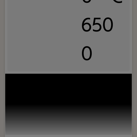
650
0
Uw rol:
Als Product Owner speel jij een sleutelrol in
het volledige ontwikkelproces van onze software
– van eerste idee tot succesvolle livegang. Jij bent
de schakel tussen techniek en business, tussen
klant en team.