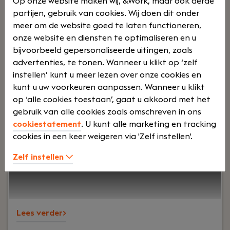
Op onze website maken wij, &Work, maar ook derde
650
partijen, gebruik van cookies. Wij doen dit onder
meer om de website goed te laten functioneren,
onze website en diensten te optimaliseren en u
bijvoorbeeld gepersonaliseerde uitingen, zoals
0
advertenties, te tonen. Wanneer u klikt op ‘zelf
instellen’ kunt u meer lezen over onze cookies en
kunt u uw voorkeuren aanpassen. Wanneer u klikt
op ‘alle cookies toestaan’, gaat u akkoord met het
Uw rol:
Wil jij organisaties helpen hun
gebruik van alle cookies zoals omschreven in ons
klantcommunicatie slimmer efficiënter en
cookiestatement
. U kunt alle marketing en tracking
toekomstbestendig in te richten? Als Consultant
cookies in een keer weigeren via 'Zelf instellen'.
Teams Telefonie en Klantcontact oplossingen
zorg jij ervoor dat technologie processen en
Zelf instellen
klantbeleving perfect op elkaar aansluiten. Je
werk heeft direct impact op hoe organisaties hun
klanten bedienen sneller persoonlijker en met
meer inzicht.
Lees verder>