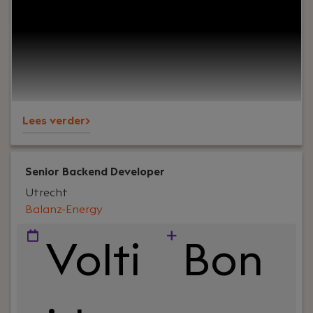
specialisten? Bij Squad Apps in Utrecht werk je
samen met consultants, architecten en designers
aan slimme Mendix oplossingen voor
uiteenlopende klanten. Je krijgt begeleiding,
ruimte om te groeien en de kans om jezelf stap
voor stap te ontwikkelen binnen een sterk
Mendix team.
Lees verder>
Senior Backend Developer
Utrecht
Balanz-Energy
Volti
Bon