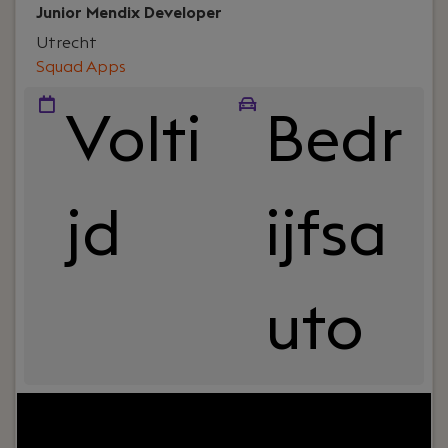
samen met je klant.
Junior Mendix Developer
Utrecht
Squad Apps
Volti
Bedr
jd
ijfsa
uto
Uw rol:
Ben jij aan het begin van je carrière als
Mendix Developer en wil je leren van ervaren