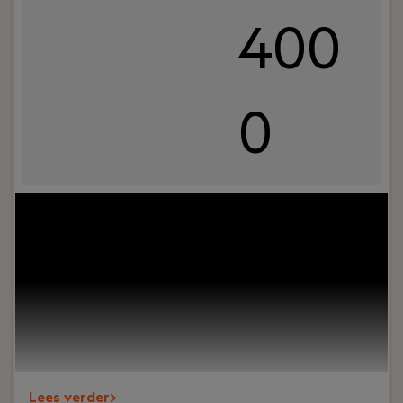
400
0
Uw rol:
All Automation in Aalsmeer zoekt een
Junior ERP Developer met 2–4 jaar ervaring. Je
werkt aan bedrijfsapplicaties die dagelijks door
honderden gebruikers worden ingezet bij grote
Nederlandse organisaties, waaronder een
marktleider in de bloembollenbranche. Je krijgt
ruimte om te groeien, vernieuwen en leren van
ervaren collega’s.
Lees verder>