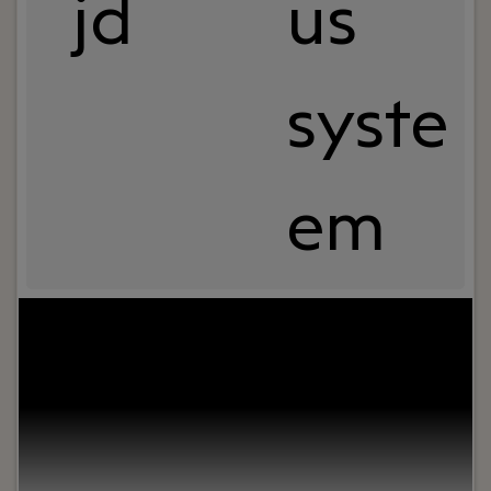
jd
us
syste
em
Uw rol:
We are seeking a Senior Backend
Developer with a minimum of 10 years of
professional experience building and scaling
backend systems. This role requires strong
communication skills and technical depth in
backend architecture, performance-driven
engineering, and secure, maintainable code