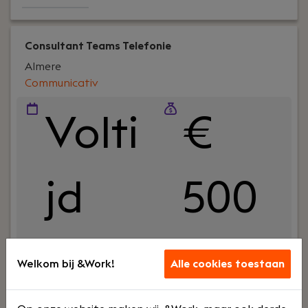
Consultant Teams Telefonie
Almere
Communicativ
Volti
€
jd
500
0 - €
Welkom bij &Work!
Alle cookies toestaan