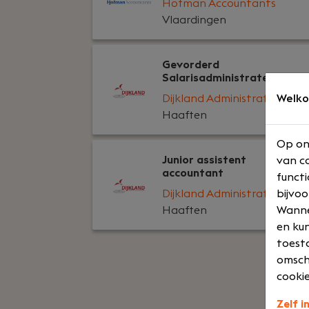
Hofman Accountants
Vlaardingen
Gevorderd
Salarisadministrateur
Welko
Dijkland Administratie
Haaften
Op on
Junior assistent
van co
accountant
functi
bijvoo
Dijkland Administratie
Wannee
Haaften
en kun
toesta
omsch
cookie
Zelf i