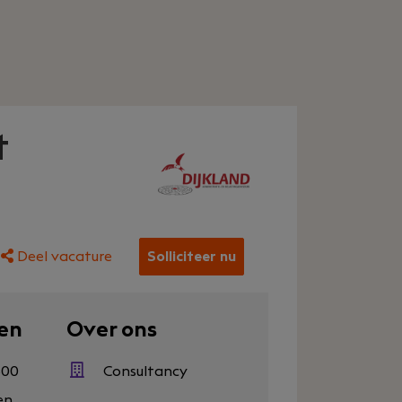
t
Deel vacature
Solliciteer nu
en
Over ons
500
Consultancy
en