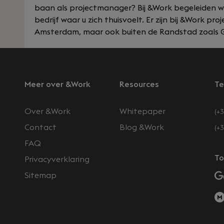
baan als projectmanager? Bij &Work begeleiden we 
bedrijf waar u zich thuisvoelt. Er zijn bij &Work p
Amsterdam, maar ook buiten de Randstad zoals Ge
Meer over &Work
Resources
Te
Over &Work
Whitepaper
(+3
Contact
Blog &Work
(+
FAQ
n
To
Privacyverklaring
Sitemap