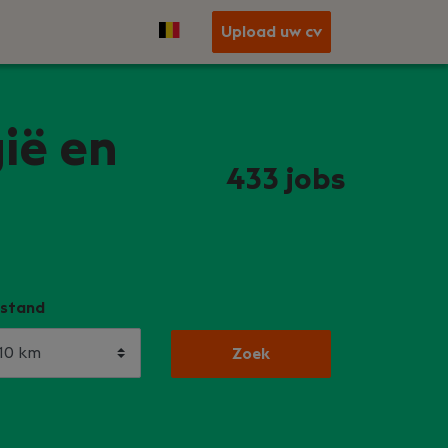
Upload uw cv
ië en
433
jobs
stand
Zoek