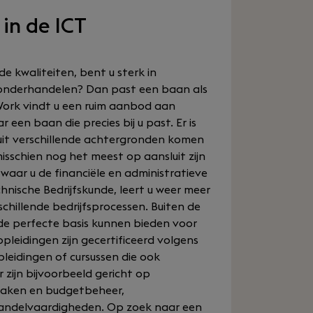
in de ICT
e kwaliteiten, bent u sterk in
u onderhandelen? Dan past een baan als
 &Work vindt u een ruim aanbod aan
een baan die precies bij u past. Er is
uit verschillende achtergronden komen
isschien nog het meest op aansluit zijn
 waar u de financiële en administratieve
hnische Bedrijfskunde, leert u weer meer
schillende bedrijfsprocessen. Buiten de
u de perfecte basis kunnen bieden voor
leidingen zijn gecertificeerd volgens
pleidingen of cursussen die ook
 zijn bijvoorbeeld gericht op
maken en budgetbeheer,
andelvaardigheden. Op zoek naar een