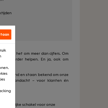
ktijden
staan
ruik
urs draait het om meer dan cijfers. Om
n
écht verder helpen. En ja, ook om
onen.
okies
ntenbestand en staan bekend om onze
ies
nlijke aandacht – voor klanten én
acking
 belangrijke schakel voor onze