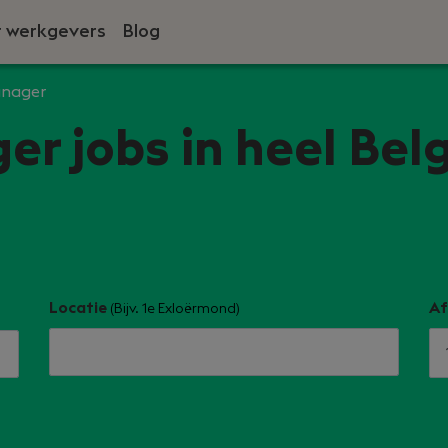
 werkgevers
Blog
anager
r jobs in heel Belg
Locatie
Af
(Bijv. 1e Exloërmond)