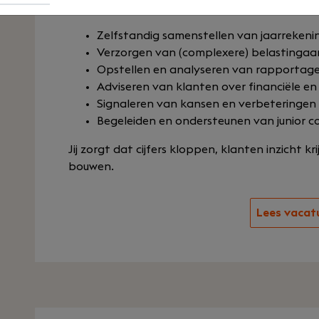
klanten én het team.
Zelfstandig samenstellen van jaarrekeni
Verzorgen van (complexere) belastingaa
Opstellen en analyseren van rapportag
Adviseren van klanten over financiële en
Signaleren van kansen en verbeteringen
Begeleiden en ondersteunen van junior co
Jij zorgt dat cijfers kloppen, klanten inzicht k
bouwen.
Lees vacat