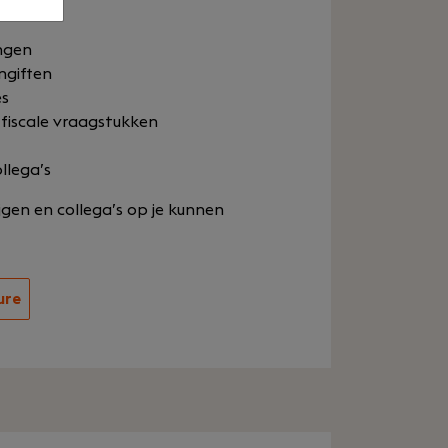
ngen
ngiften
es
 fiscale vraagstukken
llega’s
rijgen en collega’s op je kunnen
ure