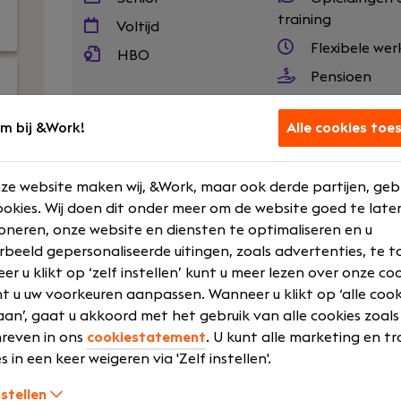
training
Voltijd
Flexibele wer
HBO
Pensioen
Laat meer zien
m bij &Work!
Alle cookies toe
ze website maken wij, &Work, maar ook derde partijen, geb
Bij Dijkland administratie- en belastingadvise
okies. Wij doen dit onder meer om de website goed te late
vertrouwen, samenwerking en ondernemers 
oneren, onze website en diensten te optimaliseren en u
humor op de werkvloer en goede lunches.
rbeeld gepersonaliseerde uitingen, zoals advertenties, te t
r u klikt op ‘zelf instellen’ kunt u meer lezen over onze co
Wij werken al jaren voor een breed MKB-kla
t u uw voorkeuren aanpassen. Wanneer u klikt op ‘alle cook
nuchtere aanpak, betrokkenheid en persoo
an’, gaat u akkoord met het gebruik van alle cookies zoals
collega’s.
reven in ons
cookiestatement
. U kunt alle marketing en tr
Uw rol
s in een keer weigeren via 'Zelf instellen'.
Als Gevorderd Assistent Accountant ben jij een
nstellen