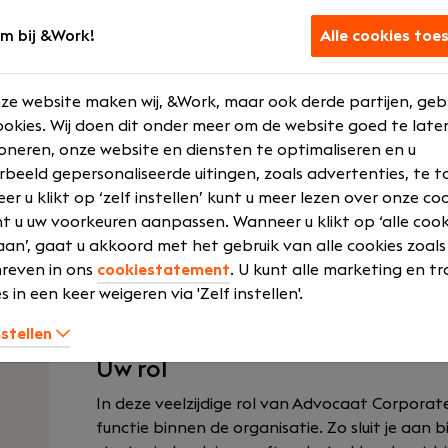
Om dit team met Advocaten verder op te bo
m bij &Work!
Alle cookies toe
zoek naar een (Senior) Advocaat medewerker
jaar werkervaring. In deze positie krijg jij veel
initiatieven. Daarnaast krijg jij de mogelijk
ze website maken wij, &Work, maar ook derde partijen, geb
partner het team op te leiden en aan te sturen
okies. Wij doen dit onder meer om de website goed te late
grote internationale kantoren inzetten om o
oneren, onze website en diensten te optimaliseren en u
helpen met juridisch advies? Volg jij de on
rbeeld gepersonaliseerde uitingen, zoals advertenties, te t
voet? Dan ben jij de Advocaat die Taxture zoe
r u klikt op ‘zelf instellen’ kunt u meer lezen over onze co
t u uw voorkeuren aanpassen. Wanneer u klikt op ‘alle cook
Heb jij 7 tot 12 jaar werkervaring als Advoc
an’, gaat u akkoord met het gebruik van alle cookies zoals
kennis en ervaring van de grote interna
reven in ons
cookiestatement
. U kunt alle marketing en tr
internationale klanten verder te helpen 
s in een keer weigeren via 'Zelf instellen'.
ontwikkelingen in jouw vakgebied op de voet?
zoekt!
nstellen
Uw rol
In deze veelzijdige rol van Advocaat Corporate
functie binnen de organisatie. Zo sluit je aan b