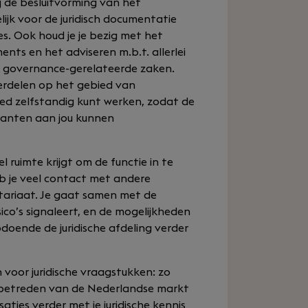
j de besluitvorming van het
jk voor de juridisch documentatie
mes. Ook houd je je bezig met het
ents en het adviseren m.b.t. allerlei
e governance-gerelateerde zaken.
nderdelen op het gebied van
oed zelfstandig kunt werken, zodat de
klanten aan jou kunnen
 ruimte krijgt om de functie in te
b je veel contact met andere
otariaat. Je gaat samen met de
isico’s signaleert, en de mogelijkheden
odoende de juridische afdeling verder
 voor juridische vraagstukken: zo
et betreden van de Nederlandse markt
isaties verder met je juridische kennis