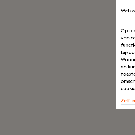
Welko
Op on
van co
functi
bijvoo
Wannee
en kun
toesta
omsch
cookie
Zelf i