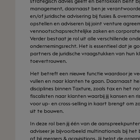
strategisch advies geeft en betrokken bent bi
management, daarnaast ben je verantwoordeli
en/of juridische advisering bij fusies & overna
opstellen en adviseren bij joint venture agreem
vennootschapsrechtelijke zaken en corporat
Verder bestaat je rol uit alle verschillende o
ondernemingsrecht. Het is essentieel dat je g
partners de juridische vraagstukken van hun 
toevertrouwen.
Het betreft een nieuwe functie waardoor je veel
vullen en naar klanten te gaan. Daarnaast he
disciplines binnen Taxture, zoals tax en het n
fiscalisten naar klanten waarbij jij kansen en r
voor up- en cross-selling in kaart brengt om z
uit te bouwen.
In deze rol ben jij één van de aanspreekpunten
adviseer je bijvoorbeeld multinationals bij h
of bij mergers & acquisitions. Jij helpt de organ