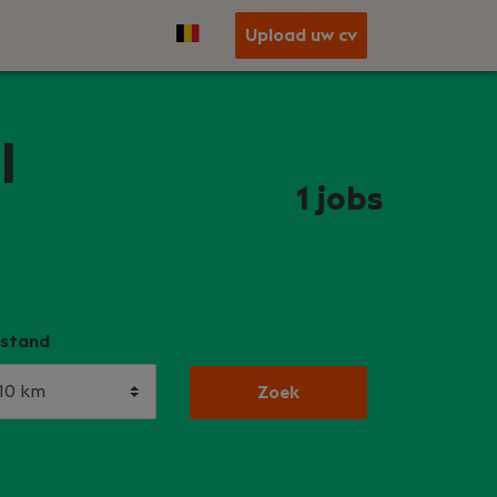
Upload uw cv
l
1
jobs
stand
Zoek