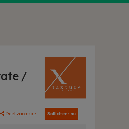
ate /
Deel vacature
Solliciteer nu