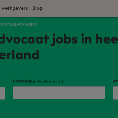
 werkgevers
Blog
fstandig Advocaat
dvocaat jobs in hee
erland
Locatie
Af
(Bijv. 1e Exloërmond)