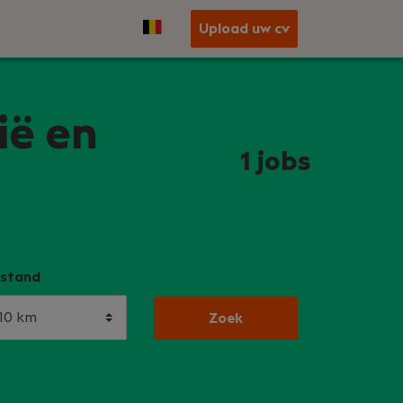
Upload uw cv
ië en
1
jobs
stand
Zoek