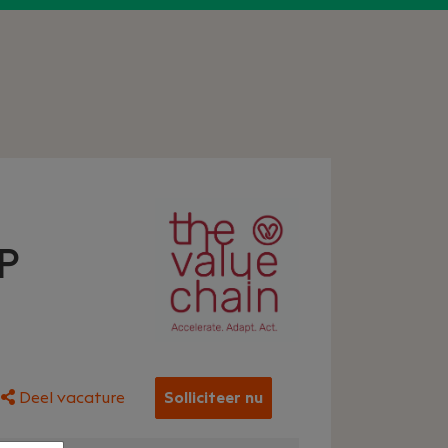
P
Deel vacature
Solliciteer nu