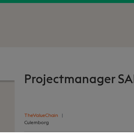
Projectmanager SA
TheValueChain
|
Culemborg