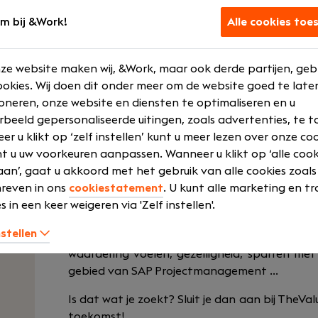
Uw rol
Wat we bied
m bij &Work!
Alle cookies toe
Projectmanager
€ 4500 - € 8
ze website maken wij, &Work, maar ook derde partijen, geb
Senior
Bonus syste
okies. Wij doen dit onder meer om de website goed te late
Voltijd
Bedrijfsauto
oneren, onze website en diensten te optimaliseren en u
rbeeld gepersonaliseerde uitingen, zoals advertenties, te t
HBO
Opleidingen 
r u klikt op ‘zelf instellen’ kunt u meer lezen over onze co
training
t u uw voorkeuren aanpassen. Wanneer u klikt op ‘alle cook
Laat meer zien
an’, gaat u akkoord met het gebruik van alle cookies zoals
reven in ons
cookiestatement
. U kunt alle marketing en tr
s in een keer weigeren via 'Zelf instellen'.
nstellen
Persoonlijke ontwikkeling, uitdagende 
waardering voelen, gezelligheid, sparren me
gebied van SAP Projectmanagement ...
Is dat wat je zoekt? Sluit je dan aan bij TheV
toekomst!