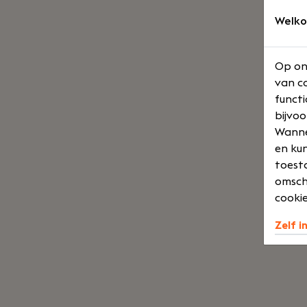
Welko
Op on
van co
functi
bijvoo
Wannee
en kun
toesta
omsch
cookie
Zelf i