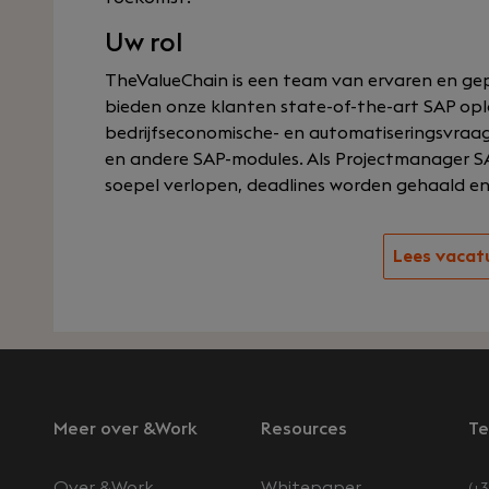
Uw rol
TheValueChain is een team van ervaren en gep
bieden onze klanten state-of-the-art SAP opl
bedrijfseconomische- en automatiseringsvra
en andere SAP-modules. Als Projectmanager SAP
soepel verlopen, deadlines worden gehaald en 
Lees vacat
Meer over &Work
Resources
Te
Over &Work
Whitepaper