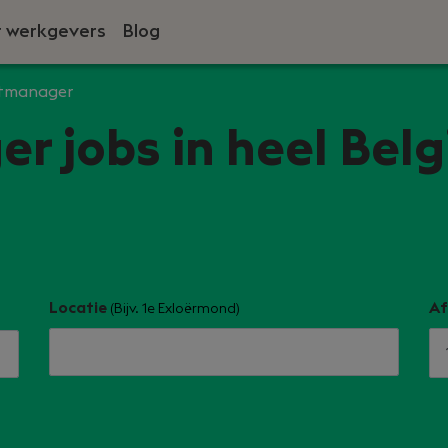
 werkgevers
Blog
ctmanager
r jobs in heel Belg
Locatie
Af
(Bijv. 1e Exloërmond)