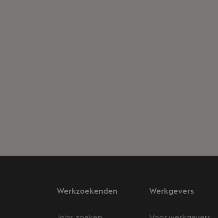
Werkzoekenden
Werkgevers
Jobs zoeken
Voor werkgevers