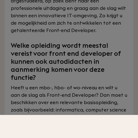
afgestudeerd, op zoek bent naar een
professionele uitdaging en graag aan de slag wilt
binnen een innovatieve IT-omgeving. Zo krijgt u
de mogelijkheid om zich te ontwikkelen tot een
getalenteerde Front-end Developer.
Welke opleiding wordt meestal
vereist voor front end developer of
kunnen ook autodidacten in
aanmerking komen voor deze
functie?
Heeft u een mbo-, hbo- of wo-niveau en wilt u
aan de slag als Front-end Developer? Dan moet u
beschikken over een relevante basisopleiding,
zoals bijvoorbeeld: informatica, computer science
of technische informatica. Vaak zijn
aantoonbare, professionele ervaring en
specifieke kennis van programmeertalen een