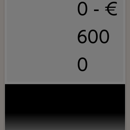
0 - €
600
0
Uw rol:
Do you want to work in a dynamic
environment where your code really makes a
difference? Join Momo Medical’s Interface
Innovators team and build internal tools that
improve caregivers’ experience and remove
bottlenecks for the company’s growth. Your work
supports production, support and logistics teams