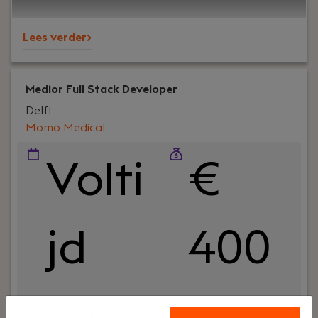
wij op zoek naar versterking voor ons team. Word
jij onze nieuwe collega?
Lees verder>
Medior Full Stack Developer
Delft
Momo Medical
Volti
€
jd
400
0 - €