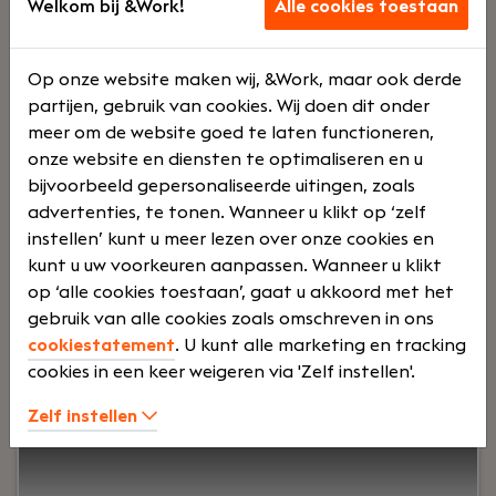
Welkom bij &Work!
Alle cookies toestaan
500
Op onze website maken wij, &Work, maar ook derde
partijen, gebruik van cookies. Wij doen dit onder
meer om de website goed te laten functioneren,
onze website en diensten te optimaliseren en u
0
bijvoorbeeld gepersonaliseerde uitingen, zoals
advertenties, te tonen. Wanneer u klikt op ‘zelf
instellen’ kunt u meer lezen over onze cookies en
kunt u uw voorkeuren aanpassen. Wanneer u klikt
op ‘alle cookies toestaan’, gaat u akkoord met het
Uw rol:
Do you want to work in a dynamic
gebruik van alle cookies zoals omschreven in ons
environment where your code really makes a
cookiestatement
. U kunt alle marketing en tracking
difference? Join Momo Medical’s Interface
cookies in een keer weigeren via 'Zelf instellen'.
Innovators team and build internal tools that
improve caregivers’ experience and remove
Zelf instellen
bottlenecks for the company’s growth. Your work
supports production, support and logistics teams
serving nursing homes across Europe and North