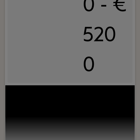
0 - €
520
0
Uw rol:
Ben jíj die Front-End Developer met oog
voor design en detail en heb je zin om mee te
werken aan het ontwerpen, bouwen,
onderhouden en aanpassen van kwalitatief
hoogstaande websites voor onze klanten? Lees
dan snel verder, dit is de vacature die jij zoekt!
Door een toename in onze werkzaamheden, zijn