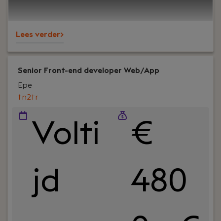
serving nursing homes across Europe and North
America.
Lees verder>
Senior Front-end developer Web/App
Epe
tn2tr
Volti
€
jd
480