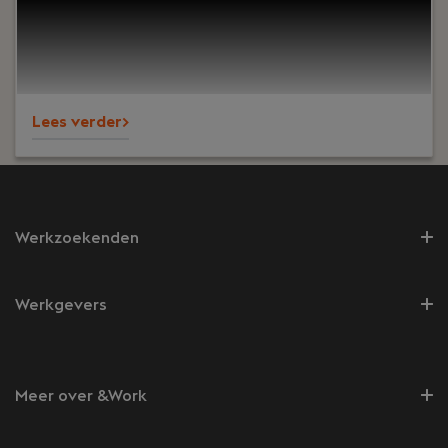
inspirerende werkomgeving waar je zowel
technisch als persoonlijk kunt groeien. Bovendien
zorgen we voor een goede balans tussen werk en
privé en bieden we uitstekende
arbeidsvoorwaarden.
Lees verder>
Werkzoekenden
Werkgevers
Meer over &Work