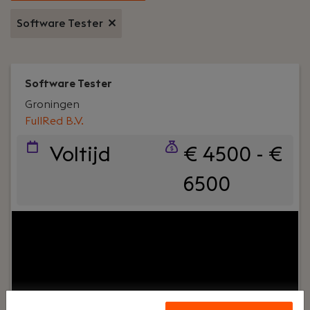
Software Tester
Software Tester
Groningen
FullRed B.V.
Voltijd
€ 4500 - €
6500
Uw rol:
Ben jij een Software Tester die op zoek is
naar een nieuwe uitdaging? Bij Fullred krijg je de
kans om aan afwisselende projecten te werken
voor toffe klanten, vooral in Noord-Nederland.
Wij bieden een inspirerende werkomgeving waar je
zowel technisch als persoonlijk kunt groeien.