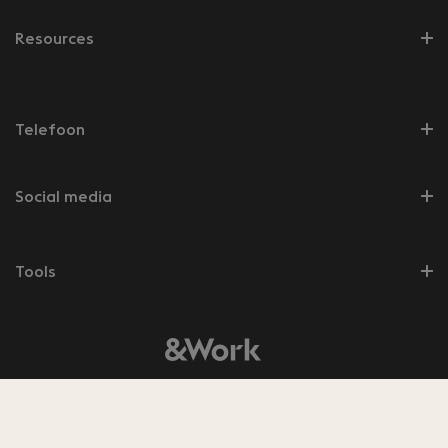
Resources
Telefoon
Social media
Tools
© 2026 &Work
8.5
Bekijk de
350
beoordelingen