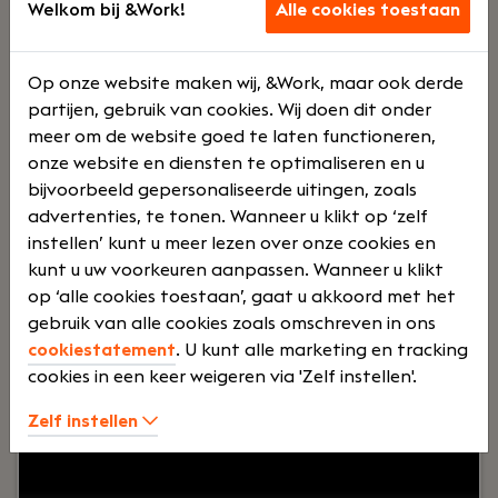
Welkom bij &Work!
Alle cookies toestaan
Bovendien zorgen we voor een goede balans
tussen werk en privé en bieden we uitstekende
arbeidsvoorwaarden.
Op onze website maken wij, &Work, maar ook derde
Lees verder>
partijen, gebruik van cookies. Wij doen dit onder
meer om de website goed te laten functioneren,
onze website en diensten te optimaliseren en u
Software Tester
bijvoorbeeld gepersonaliseerde uitingen, zoals
Apeldoorn
advertenties, te tonen. Wanneer u klikt op ‘zelf
FullRed B.V.
instellen’ kunt u meer lezen over onze cookies en
kunt u uw voorkeuren aanpassen. Wanneer u klikt
Voltijd
€ 4500 - €
op ‘alle cookies toestaan’, gaat u akkoord met het
gebruik van alle cookies zoals omschreven in ons
6500
cookiestatement
. U kunt alle marketing en tracking
cookies in een keer weigeren via 'Zelf instellen'.
Uw rol:
Ben jij een Software Tester die op zoek is
naar een nieuwe uitdaging? Bij Fullred krijg je de
Zelf instellen
kans om aan afwisselende projecten te werken
voor toffe klanten in Nederland. Wij bieden een