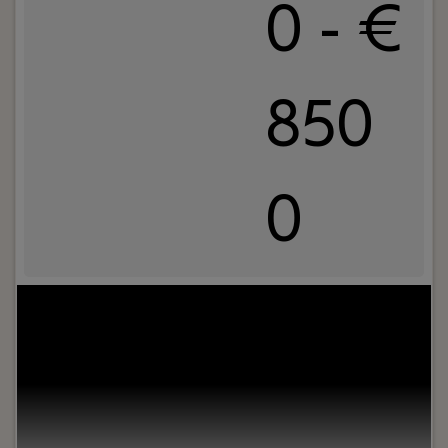
0 - €
850
0
Uw rol:
Wij zoeken bij voorkeur een advocaat-
medewerker met 4-6 jaar ervaring, die
aantoonbare kennis en ervaring heeft in het
procesrecht, ondernemingsrecht en
verbintenissenrecht. Je hebt een hoog
kennisniveau, de ambitie om door te groeien en
bent leergierig. Met name hechten wij belang aan