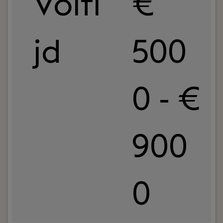
Volti
€
jd
500
0 - €
900
0