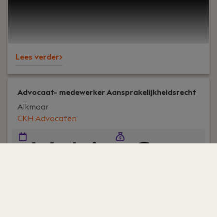
onze insolventiepraktijk.
Lees verder>
Advocaat- medewerker Aansprakelijkheidsrecht
Alkmaar
CKH Advocaten
Volti
€
jd
500