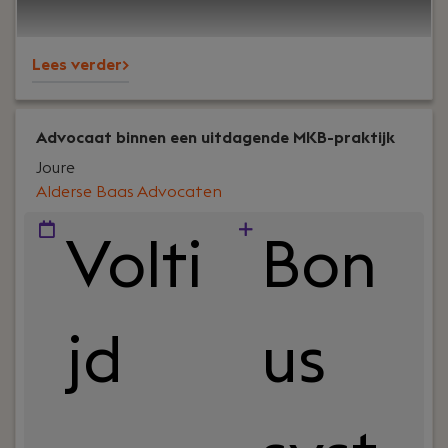
zelfstandigheid, analytisch denkvermogen en een
praktische, commerciële en cliëntgerichte
Lees verder>
instelling. Vanzelfsprekend beheers je de
Nederlandse en Engelse taal zowel mondeling als
schriftelijk uitstekend.
Advocaat binnen een uitdagende MKB-praktijk
Joure
Alderse Baas Advocaten
Volti
Bon
jd
us