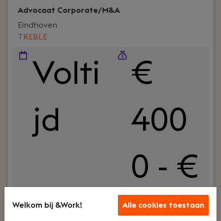
Advocaat Corporate/M&A
Eindhoven
TREBLE
Volti
€
jd
400
0 - €
850
Welkom bij &Work!
Alle cookies toestaan