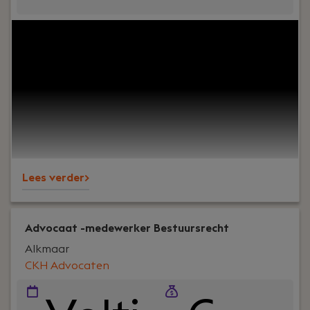
Uw rol:
Wij zijn op zoek naar een enthousiaste
advocaat-medewerker / gevorderde advocaat-
stagiaire met ervaring op het gebied van bouw-
en aanbestedingsrecht die ons team komt
versterken.
Lees verder>
Advocaat -medewerker Bestuursrecht
Alkmaar
CKH Advocaten