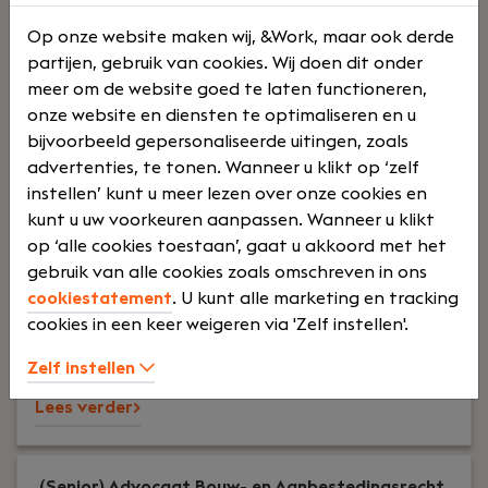
Op onze website maken wij, &Work, maar ook derde
partijen, gebruik van cookies. Wij doen dit onder
0
meer om de website goed te laten functioneren,
onze website en diensten te optimaliseren en u
bijvoorbeeld gepersonaliseerde uitingen, zoals
advertenties, te tonen. Wanneer u klikt op ‘zelf
Uw rol:
Ben jij een enthousiaste advocaat met een
instellen’ kunt u meer lezen over onze cookies en
passie voor fusies en overnames? Zoek je een rol
kunt u uw voorkeuren aanpassen. Wanneer u klikt
waarbij je veel verantwoordelijkheid krijgt binnen
op ‘alle cookies toestaan’, gaat u akkoord met het
complexe transacties en werk je graag in een
gebruik van alle cookies zoals omschreven in ons
klein, gespecialiseerd team? Dan is deze functie
cookiestatement
. U kunt alle marketing en tracking
iets voor jou.
cookies in een keer weigeren via 'Zelf instellen'.
Zelf instellen
Lees verder>
(Senior) Advocaat Bouw- en Aanbestedingsrecht