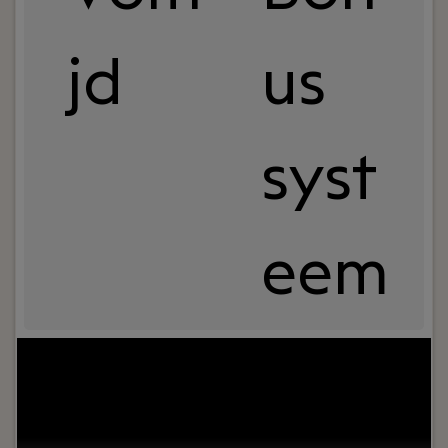
jd
us
syst
eem
Uw rol:
Wij zoeken een ervaren advocaat
insolventierecht die zelfstandig complexe dossiers
aanpakt en klanten begeleidt bij faillissementen,
surseances en herstructureringen. Jouw inzet
draagt direct bij aan de groei en versterking van