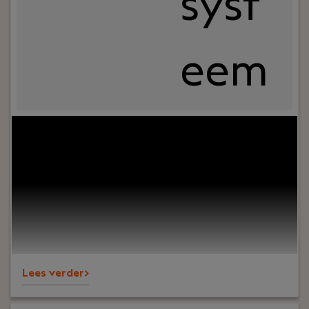
syst
eem
Uw rol:
Wij zoeken een ervaren advocaat die zich
thuis voelt in een dynamische MKB-praktijk en
affiniteit heeft met de regio Friesland.
Lees verder>