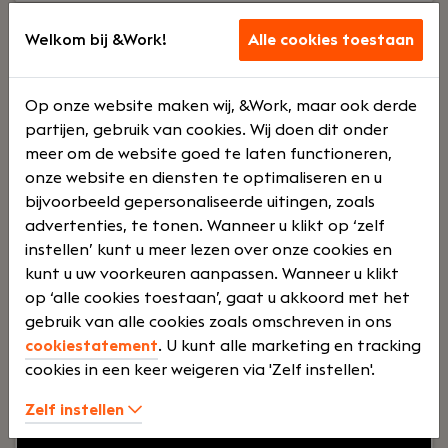
Welkom bij &Work!
Alle cookies toestaan
Head of Sales (MT-Lid)
Amsterdam
Oneeightyone
Op onze website maken wij, &Work, maar ook derde
partijen, gebruik van cookies. Wij doen dit onder
Voltij
€
meer om de website goed te laten functioneren,
onze website en diensten te optimaliseren en u
bijvoorbeeld gepersonaliseerde uitingen, zoals
d
5000 -
advertenties, te tonen. Wanneer u klikt op ‘zelf
instellen’ kunt u meer lezen over onze cookies en
kunt u uw voorkeuren aanpassen. Wanneer u klikt
€
op ‘alle cookies toestaan’, gaat u akkoord met het
gebruik van alle cookies zoals omschreven in ons
cookiestatement
. U kunt alle marketing en tracking
8000
cookies in een keer weigeren via 'Zelf instellen'.
Zelf instellen
Uw rol:
Als Head of Sales (MT-lid) vervul je een