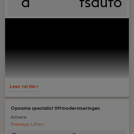
d
fsauto
Uw rol:
Ben je klaar voor een technische uitdaging
waarin je jouw elektrotechnische en mechanische
kennis in kan zetten? Geniet je van de vrijheid van
het onderweg zijn en het blij maken van klanten?
Dit is jouw kans! Ons reparatie team zoekt een
reparatiemonteur die kleine en grote reparaties
aan liften gaat uitvoeren op hele stoere locaties
in Midden-Nederland. Enige ervaring als
liftmonteur is een must.
Lees verder>
Opname specialist liftmoderniseringen
Almere
Premium Liften