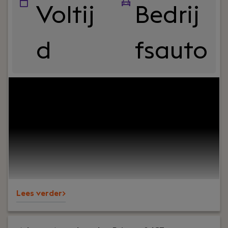
Voltij
Bedrij
d
fsauto
Uw rol:
Heb je ervaring in de liftindustrie en wil je
jouw organisatorische en technische capaciteiten
inzetten bij een van DE befaamde bedrijven in de
liftindustrie? Ben je capabel in het vastleggen van
de conditie / liftlifecycle management van een lift
en wil je dit combineren met een centrale rol
binnen onze moderniseringsorganisatie?
Lees verder>