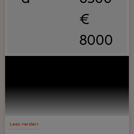
€
8000
Uw rol:
Ben jij een ervaren financial die verder kijkt
dan de cijfers? Krijg jij energie van het
optimaliseren van financiële processen én het
aansturen van een team? Wil je werken binnen
een groeiende technische organisatie waar jouw
inzichten direct bijdragen aan de verdere
professionalisering van de organisatie? Dan is de
rol van Finance Manager bij PREMIUM Liften iets
voor jou.
Lees verder>