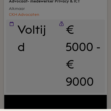
Advocaat- medewerker Privacy & ICT
Alkmaar
CKH Advocaten
Voltij
€
d
5000 -
€
9000
Uw rol:
Wil jij werken aan actuele juridische
vraagstukken op het snijvlak van recht,
technologie en ondernemerschap? Als advocaat-