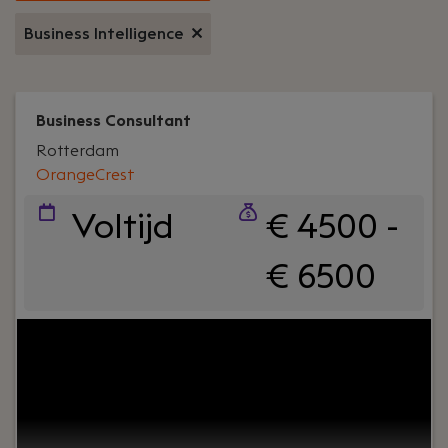
Business Intelligence
Business Consultant
Rotterdam
OrangeCrest
Voltijd
€ 4500 -
€ 6500
Uw rol:
Als Adviseur Bedrijfsprocessen bij
OrangeCrest ben jij de verbindende schakel die
bedrijfsprocessen verbetert en de wensen vanuit
de organisatie koppelt aan het IT-landschap van
onze klanten. Jij bent degene die verschillende