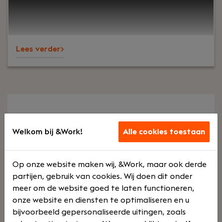
belanghebbenden samenbrengt en ervoor zorgt
dat de doelstellingen van de klant worden
bereikt. Met jouw advies en kennis ondersteun je
klanten bij hun transformatie en zorg je dat
Lees verder>
veranderingen succesvol ingevoerd worden.
Business Intelligence Jobs
Welkom bij &Work!
Alle cookies toestaan
Op zoek naar business intelligence jobs? Op
&Work vindt u een ruim aanbod aan jobs op dit
Op onze website maken wij, &Work, maar ook derde
vakgebied.
partijen, gebruik van cookies. Wij doen dit onder
meer om de website goed te laten functioneren,
Als business intelligence developer verzamelt u
onze website en diensten te optimaliseren en u
zoveel mogelijk informatie die relevant is binnen
bijvoorbeeld gepersonaliseerde uitingen, zoals
het werkveld van jouw organisatie. Hierbij gaat