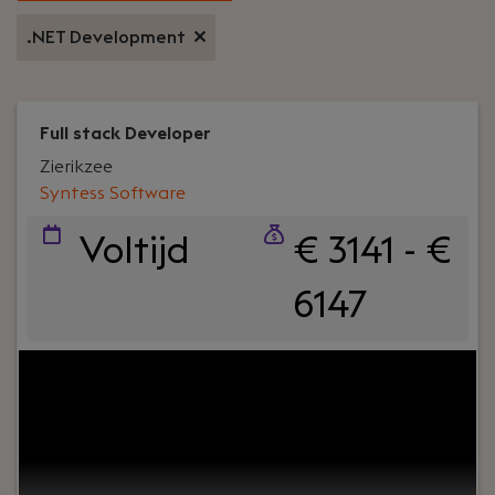
.NET Development
Full stack Developer
Zierikzee
Syntess Software
Voltijd
€ 3141 - €
6147
Uw rol:
Ben jij klaar voor een nieuwe stap in je
carrière als Senior Fullstack Developer? Bij ons
werk je met moderne technologieën aan
baanbrekende webapplicaties die de zakelijke
markt transformeren. Voorkom de valkuil van