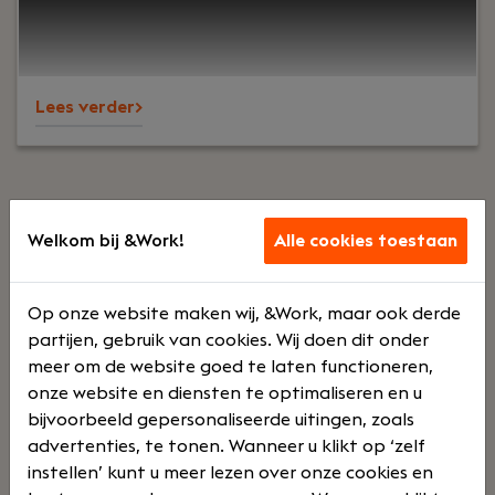
legacy code en draai mee in de ontwikkeling van
ons volledig Cloud-based ERP-systeem, dat altijd
en overal toegankelijk is.Je werkt in een
innovatieve omgeving waarin naast cloud-native
Lees verder>
development ook agentic development een
steeds grotere rol speelt: het ontwerpen en
ontwikkelen van intelligente, autonoom
samenwerkende softwarecomponenten die
processen slimmer en efficiënter maken.
Welkom bij &Work!
Alle cookies toestaan
Werken in .NET development
Op onze website maken wij, &Work, maar ook derde
Ben jij een .NET Developer en op zoek naar de
partijen, gebruik van cookies. Wij doen dit onder
uitdaging die precies op jouw wensen aansluit? Als
meer om de website goed te laten functioneren,
.NET Developer ben jij een softwareontwikkelaar
onze website en diensten te optimaliseren en u
die zich gespecialiseerd heeft in de .NET
bijvoorbeeld gepersonaliseerde uitingen, zoals
programmeertaal. Deze specifieke taal is de
advertenties, te tonen. Wanneer u klikt op ‘zelf
verbindende schakel in programmeerland: je
instellen’ kunt u meer lezen over onze cookies en
zorgt er namelijk voor dat verschillende