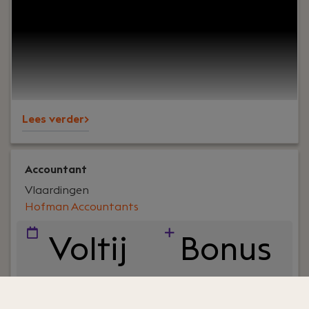
onze MKB klanten adviseert op fiscaal gebied. Je
hebt minimaal 5 tot 10 jaar ervaring als fiscalist
om zelfstandig contact met onze klanten te
kunnen hebben. En als je veel meer ervaring hebt,
kun je wellicht meteen als senior belastingadviseur
starten.
Lees verder>
Accountant
Vlaardingen
Hofman Accountants
Voltij
Bonus
d
systee