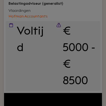
Belastingadviseur (generalist)
Vlaardingen
Hofman Accountants
Voltij
€
d
5000 -
€
8500
Uw rol:
Bij Hofman Accountants zijn we op zoek
naar een ervaren belastingadviseur die proactief