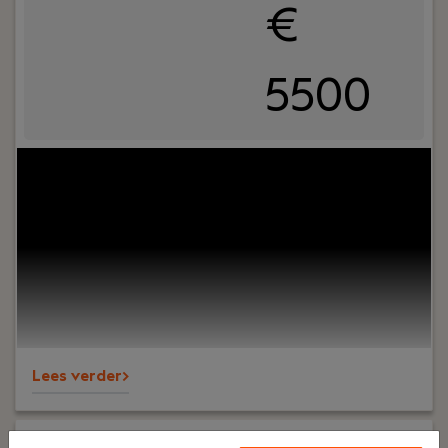
€
5500
Uw rol:
Bij Dijkland administratie- en
belastingadviseurs draait het om meer dan alleen
cijfers. Het draait om vertrouwen, persoonlijk
contact en zorgen dat ondernemers op ons
kunnen bouwen. En ja, ook om een goede sfeer op
kantoor.Wij ondersteunen al jaren MKB-
ondernemers in diverse branches en staan
bekend om onze nuchtere aanpak, korte lijnen en
betrokkenheid – richting klanten én collega’s.
Lees verder>