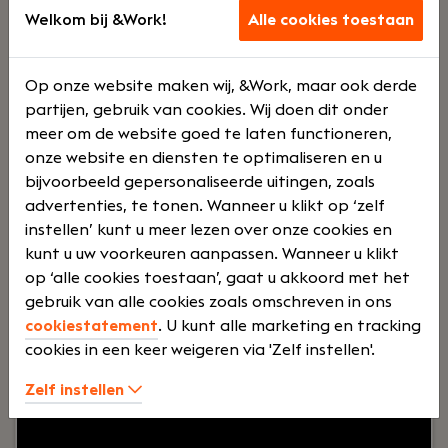
Junior salarisadministrateur
Welkom bij &Work!
Alle cookies toestaan
Haaften
Dijkland Administratie
Op onze website maken wij, &Work, maar ook derde
Voltij
€
partijen, gebruik van cookies. Wij doen dit onder
meer om de website goed te laten functioneren,
onze website en diensten te optimaliseren en u
d
2500 -
bijvoorbeeld gepersonaliseerde uitingen, zoals
advertenties, te tonen. Wanneer u klikt op ‘zelf
instellen’ kunt u meer lezen over onze cookies en
€
kunt u uw voorkeuren aanpassen. Wanneer u klikt
op ‘alle cookies toestaan’, gaat u akkoord met het
gebruik van alle cookies zoals omschreven in ons
3500
cookiestatement
. U kunt alle marketing en tracking
cookies in een keer weigeren via 'Zelf instellen'.
Zelf instellen
Uw rol:
Bij Dijkland administratie- en
belastingadviseurs draait het niet alleen om
cijfers, maar vooral om mensen. Om ondernemers