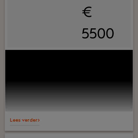
€
5500
Uw rol:
Bij Dijkland administratie- en
belastingadviseurs draait het om meer dan cijfers.
Om vertrouwen, samenwerking en ondernemers
écht verder helpen. En ja, ook om humor op de
werkvloer en goede lunches.Wij werken al jaren
voor een breed MKB-klantenbestand en staan
bekend om onze nuchtere aanpak,
betrokkenheid en persoonlijke aandacht – voor
klanten én collega’s.
Lees verder>