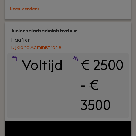
Lees verder>
Junior salarisadministrateur
Haaften
Dijkland Administratie
Voltijd
€ 2500
- €
3500
Uw rol:
Bij Dijkland administratie- en
belastingadviseurs draait het niet alleen om