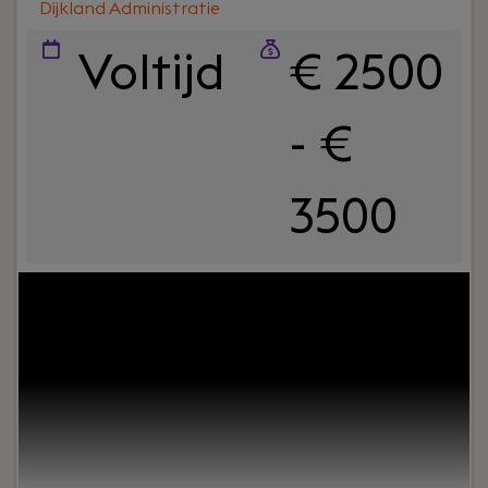
Dijkland Administratie
Voltijd
€ 2500
- €
3500
Uw rol:
Bij Dijkland administratie- en
belastingadviseurs draait het niet alleen om
cijfers, maar vooral om mensen. Om ondernemers
die willen groeien. En om collega’s die
samenwerken, lachen en af en toe strijden om de
laatste tosti op woensdag.Wij zijn al jaren actief in
het MKB, van bouw tot detailhandel en van
metaal tot dienstverlening. We zijn nuchter,