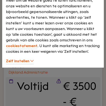
meer om de website goed te laten functioneren,
Om vertrouwen, samenwerking en ondernemers
onze website en diensten te optimaliseren en u
écht verder helpen. En ja, ook om humor op de
bijvoorbeeld gepersonaliseerde uitingen, zoals
werkvloer en goede lunches.Wij werken al jaren
advertenties, te tonen. Wanneer u klikt op ‘zelf
voor een breed MKB-klantenbestand en staan
instellen’ kunt u meer lezen over onze cookies en
bekend om onze nuchtere aanpak,
kunt u uw voorkeuren aanpassen. Wanneer u klikt
betrokkenheid en persoonlijke aandacht – voor
op ‘alle cookies toestaan’, gaat u akkoord met het
klanten én collega’s.
gebruik van alle cookies zoals omschreven in ons
Lees verder>
cookiestatement
. U kunt alle marketing en tracking
cookies in een keer weigeren via 'Zelf instellen'.
Gevorderd Salarisadministrateur
Zelf instellen
Haaften
Dijkland Administratie
Voltijd
€ 3500
- €