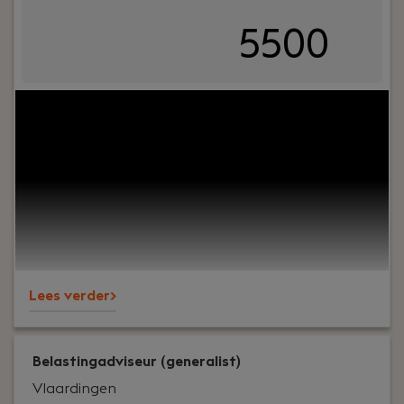
5500
Uw rol:
Bij Dijkland administratie- en
belastingadviseurs draait het om meer dan alleen
cijfers. Het draait om vertrouwen, persoonlijk
contact en zorgen dat ondernemers op ons
kunnen bouwen. En ja, ook om een goede sfeer op
kantoor.Wij ondersteunen al jaren MKB-
ondernemers in diverse branches en staan
bekend om onze nuchtere aanpak, korte lijnen en
betrokkenheid – richting klanten én collega’s.
Lees verder>
Belastingadviseur (generalist)
Vlaardingen