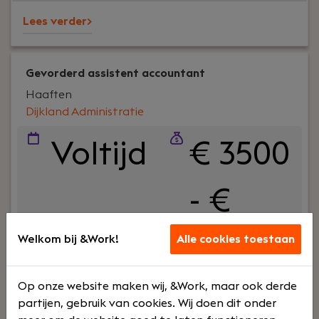
betrokken en werken zonder stropdassen, maar
Lees verder>
mét plezier.
Gevorderd assistent accountant
Haaften
Dijkland Administratie
Voltijd
€ 3500
- €
5500
Welkom bij &Work!
Alle cookies toestaan
Op onze website maken wij, &Work, maar ook derde
Uw rol:
Bij Dijkland administratie- en
partijen, gebruik van cookies. Wij doen dit onder
belastingadviseurs draait het om meer dan cijfers.