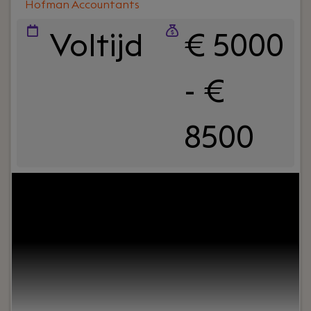
Hofman Accountants
Voltijd
€ 5000
- €
8500
Uw rol:
Bij Hofman Accountants zijn we op zoek
naar een ervaren belastingadviseur die proactief
onze MKB klanten adviseert op fiscaal gebied. Je
hebt minimaal 5 tot 10 jaar ervaring als fiscalist
om zelfstandig contact met onze klanten te
kunnen hebben. En als je veel meer ervaring hebt,
kun je wellicht meteen als senior belastingadviseur
starten.