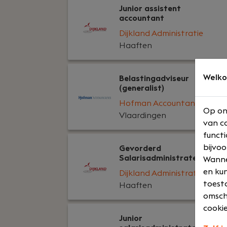
Junior assistent
accountant
Dijkland Administratie
Haaften
Welko
Belastingadviseur
(generalist)
Hofman Accountants
Op on
Vlaardingen
van co
functi
bijvoo
Gevorderd
Salarisadministrateur
Wannee
en kun
Dijkland Administratie
toesta
Haaften
omsch
cookie
Junior