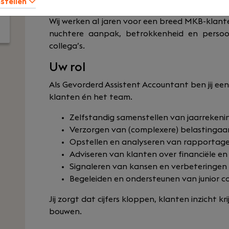
humor op de werkvloer en goede lunches.
nstellen
Wij werken al jaren voor een breed MKB-kla
nuchtere aanpak, betrokkenheid en persoo
collega’s.
Uw rol
Als Gevorderd Assistent Accountant ben jij een
klanten én het team.
Zelfstandig samenstellen van jaarrekeni
Verzorgen van (complexere) belastingaa
Opstellen en analyseren van rapportag
Adviseren van klanten over financiële en
Signaleren van kansen en verbeteringen
Begeleiden en ondersteunen van junior co
Jij zorgt dat cijfers kloppen, klanten inzicht k
bouwen.