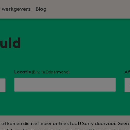
 werkgevers
Blog
vuld
Locatie
Af
(Bijv. 1e Exloërmond)
e uitkomen die niet meer online staat! Sorry daarvoor. Gee