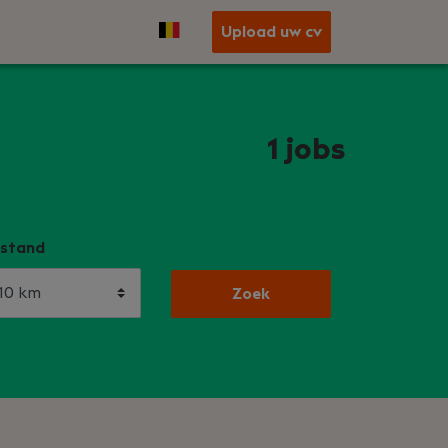
Upload uw cv
1
jobs
stand
Zoek