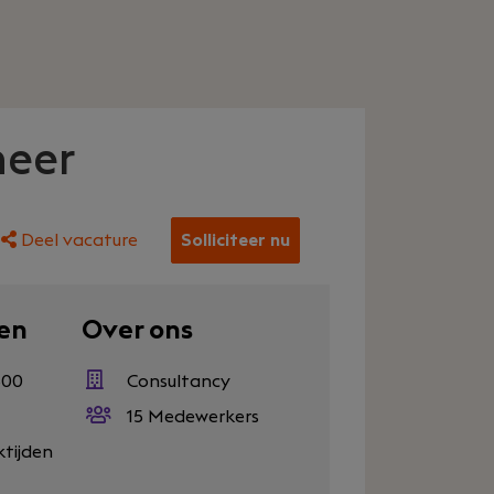
neer
Deel vacature
Solliciteer nu
en
Over ons
500
Consultancy
15 Medewerkers
ktijden