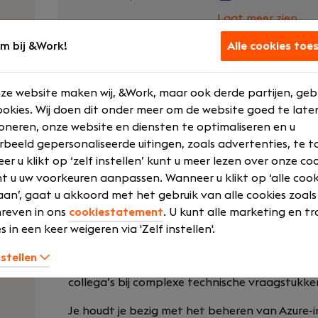
Laat meer zien
m bij &Work!
Alle cookies toe
Ben jij een ervaren Cloud & Azure Engineer
ze website maken wij, &Work, maar ook derde partijen, geb
omgevingen? Als Level 3 Cloud & Azure Engin
okies. Wij doen dit onder meer om de website goed te late
ben je verantwoordelijk voor het beheren
oneren, onze website en diensten te optimaliseren en u
complexe cloudomgevingen. Je werkt aan 
rbeeld gepersonaliseerde uitingen, zoals advertenties, te t
collega’s bij technische vraagstukken en he
r u klikt op ‘zelf instellen’ kunt u meer lezen over onze co
toekomstbestendige IT-oplossingen.
t u uw voorkeuren aanpassen. Wanneer u klikt op ‘alle cook
an’, gaat u akkoord met het gebruik van alle cookies zoals
Uw rol
reven in ons
cookiestatement
. U kunt alle marketing en tr
s in een keer weigeren via 'Zelf instellen'.
Als Level 3 Cloud & Azure Engineer ben je vera
inrichten en optimaliseren van complexe Micr
nstellen
werkt als technisch specialist binnen het beh
collega’s bij complexe technische vraagstukken
Je houdt je bezig met het beheren van Azure-i