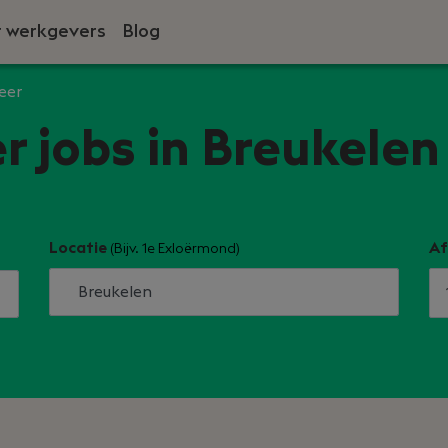
 werkgevers
Blog
eer
r jobs in Breukelen
Locatie
Af
(Bijv. 1e Exloërmond)