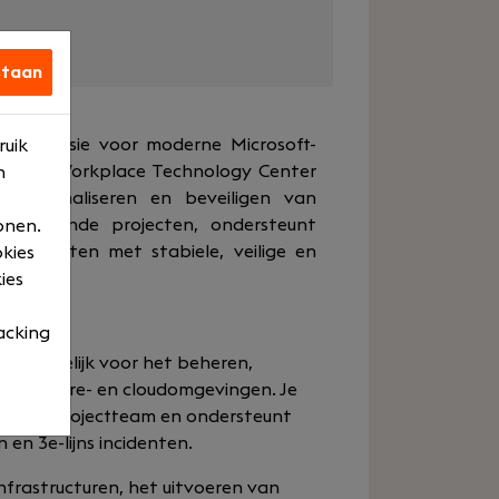
staan
 met passie voor moderne Microsoft-
ruik
eer bij Workplace Technology Center
n
, optimaliseren en beveiligen van
uitdagende projecten, ondersteunt
onen.
lpt klanten met stabiele, veilige en
okies
ies
acking
ntwoordelijk voor het beheren,
osoft Azure- en cloudomgevingen. Je
eer- en projectteam en ondersteunt
 en 3e-lijns incidenten.
nfrastructuren, het uitvoeren van