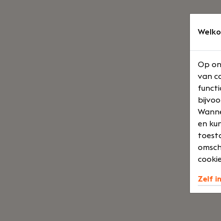
Welko
Op on
van co
functi
bijvoo
Wannee
en kun
toesta
omsch
cookie
Zelf i