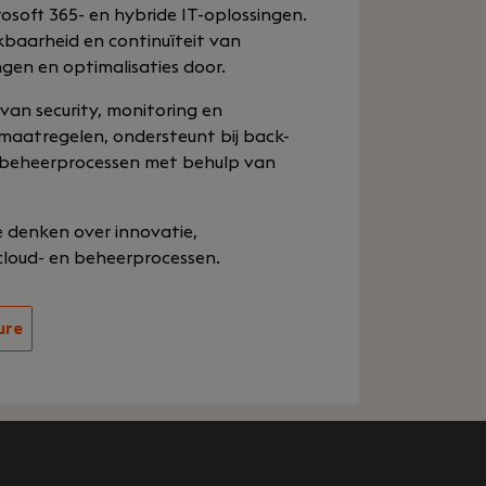
osoft 365- en hybride IT-oplossingen.
baarheid en continuïteit van
ngen en optimalisaties door.
 van security, monitoring en
smaatregelen, ondersteunt bij back-
t beheerprocessen met behulp van
te denken over innovatie,
cloud- en beheerprocessen.
ure